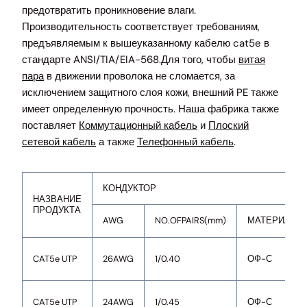
предотвратить проникновение влаги.
Производительность соответствует требованиям,
предъявляемым к вышеуказанному кабелю cat5e в
стандарте ANSI/TIA/EIA-568.Для того, чтобы
витая
пара
в движении проволока не сломается, за
исключением защитного слоя кожи, внешний PE также
имеет определенную прочность. Наша фабрика также
поставляет
Коммутационный кабель
и
Плоский
сетевой кабель
а также
Телефонный кабель
.
КОНДУКТОР
НАЗВАНИЕ
ПРОДУКТА
AWG
NO.OFPAIRS(mm)
МАТЕРИАЛ
CAT5e UTP
26AWG
1/0.40
ОФ-С
CAT5e UTP
24AWG
1/0.45
ОФ-С