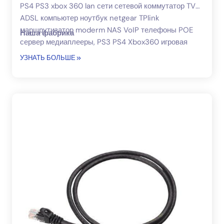
PS4 PS3 xbox 360 lan сети сетевой коммутатор TV
ADSL компьютер ноутбук netgear TPlink
маршрутизатор moderm NAS VoIP телефоны POE
Наша фабрика
сервер медиаплееры, PS3 PS4 Xbox360 игровая
система.
УЗНАТЬ БОЛЬШЕ