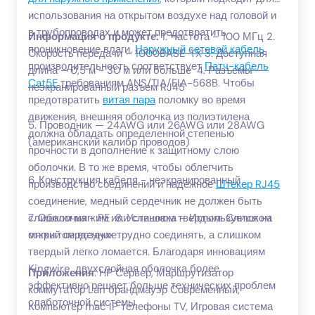
использования на открытом воздухе над головой и
в трубопроводах и может предотвратить
Информация о продукте:
1. Частота – 100 МГц 2.
проникновение влаги.
Наружный сетевой кабель
Скорость передачи – 1000BASE-TX 3. Доступная
производительность соответствует
Патч-кабель
длина – 0,5 м ~ 30 м или больше 4. Разъемы –
Cat5E
требованиям ANS/TIA/EIA-568B. Чтобы
неэкранированный разъем RJ45
предотвратить
витая пара
поломку во время
движения, внешняя оболочка из полиэтилена
5. Проводник — 24AWG или 26AWG или 28AWG
должна обладать определенной степенью
(американский калибр проводов)
прочности в дополнение к защитному слою
оболочки. В то же время, чтобы облегчить
6. Конструкция кабеля - неэкранированный
производство соединений и надежное
Штекер RJ45
соединение, медный сердечник не должен быть
слишком мягким или слишком твердым. Слишком
7. Оболочка - PE 8. Установка – Используется на
мягкий сердечник трудно соединять, а слишком
открытом воздухе
твердый легко ломается. Благодаря инновациям
Kingwire, двухслойная оболочка более
Приложения
: HP Сервер, Маршрутизатор
эффективно решает больше технических проблем
коммутатор Lan брандмауэр Современный,
слаботочной системы.
Компьютер mac IP телефоны TV, Игровая система