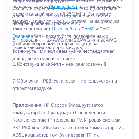
Информация о продукте:
1. Частота - 250 МГц2.
использованием
Штекер RJ45
разъемов и провода
Скорость передачи - 1000BASE-TX3. Доступная
с номинальной частотой 250 МГц. Вы можете
длина - 0,5 м ~ 30 м или длиннее 4. Разъемы -
выбрать длину от 3 до 100 футов! Наша фабрика
неэкранированный разъем RJ45
также поставляет
Патч-кабель Cat5E
и Cat7
Эзерне
Кабель, пожалуйста, позвоните нам с
5. Проводник — 24AWG или 26AWG или 28AWG
любыми вопросами, которые могут у вас
(американский калибр проводов)
возникнуть, или если вам нужна нестандартная
длина, не указанная в списке.
6. Конструкция кабеля - неэкранированный
7. Оболочка - PE8. Установка - Используется на
открытом воздухе
Приложения
: HP Сервер, Маршрутизатор
коммутатор Lan брандмауэр Современный,
Компьютер mac IP телефоны TV, Игровая система
PS4 PS3 xbox 360 lan сети сетевой коммутатор TV
ADSL компьютер ноутбук netgear TPlink