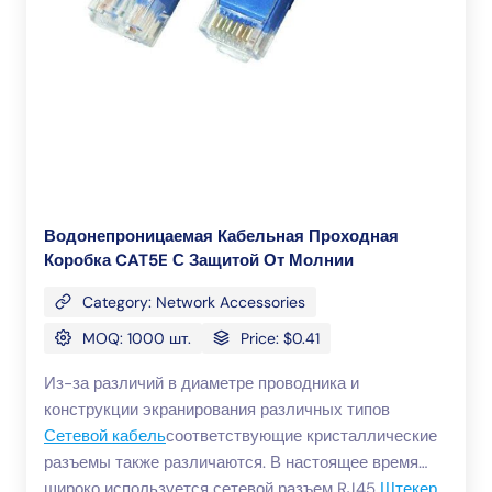
обратно, мы можем отремонтировать их для вас
или мы произведем их для вас повторно. В: Можете
ли вы отправить нам образец для разработки? О:
Да, мы можем. Образец может быть отправлен, как
только вы его запросите, если стоимость образцов
очень высока, мы запросим плату за образец. В то
же время плата за образец будет возвращена в
будущем заказе. Если стоимость образцов ниже,
мы можем отправить его вам бесплатно, но
Водонепроницаемая Кабельная Проходная
стоимость доставки будет взята.
Коробка CAT5E С Защитой От Молнии
Category: Network Accessories
MOQ: 1000 шт.
Price: $0.41
Из-за различий в диаметре проводника и
конструкции экранирования различных типов
Сетевой кабель
соответствующие кристаллические
разъемы также различаются. В настоящее время
широко используется сетевой разъем RJ45
Штекер