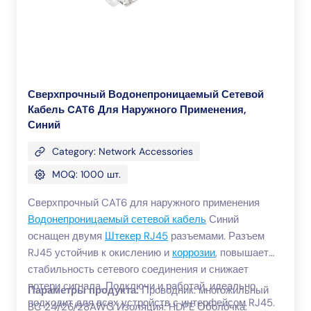
:sales05(@)kingwires.comWechat: +86-
15818652553
Сверхпрочный Водонепроницаемый Сетевой
Кабель CAT6 Для Наружного Применения,
Синий
Category: Network Accessories
MOQ: 1000 шт.
Сверхпрочный CAT6 для наружного применения
Водонепроницаемый сетевой кабель
Синий
оснащен двумя
Штекер RJ45
разъемами. Разъем
RJ45 устойчив к окислению и
коррозии
, повышает
стабильность сетевого соединения и снижает
потери сигнала. Подключи и работай, идеально
Параметры продукта:
Проводник: многожильный
подходит для всех устройств с интерфейсом RJ45.
BC 24/26/28AWG Изоляция: HDPE Оболочка: