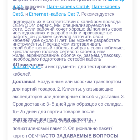
RJ45
включить
Патч-кабель Cat5E
,
Патч-кабель
Описание:
Cat6
, и
Ethernet-кабель Cat 7
. Рекомендуется
подбирать их в соответствии с калибром провода
OEM/ODM сервис. Мы специализируемся на
сети. Если рабочий хочет хорошо выполнять свою
исследованиях и разработках и производстве
работу, он должен сначала заточить свои
кабелей уже около 11 лет. Вы можете разработать
инструменты. Прежде чем изготавливать
свой собственный кабель, выбрать свои любимые
кристальную головку сетевого кабеля, нам
жилы, экранирование, оболочку, разъем, упаковку.
необходимо подготовить сетевой кабель
A
Применение
плоскогубцы
с и инструменты для тестирования
кабелей.
Доставка
1. Воздушным или морским транспортом
для партий товаров. 2. Клиенты, указывающие
экспедиторов или договорные способы доставки. 3.
Срок доставки: 3-5 дней для образцов со склада;
15-25 дней для партий товаров после
подтверждения получения депозита.
Упаковка и доставка. Упаковка: 1. 1 шт./
полиэтиленовый пакет 2. Опционально пакет/
картон OEM
ЧАСТО ЗАДАВАЕМЫЕ ВОПРОСЫ