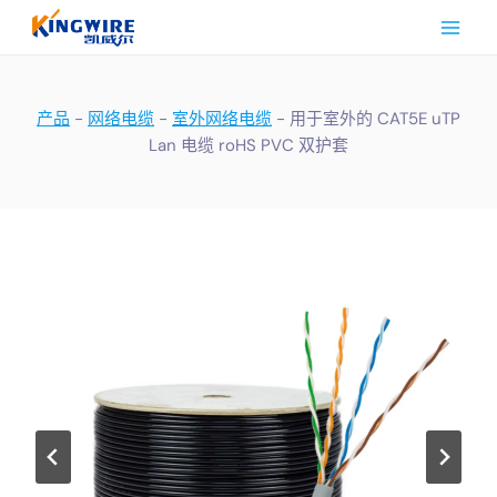
跳
到
内
容
产品
-
网络电缆
-
室外网络电缆
-
用于室外的 CAT5E uTP
Lan 电缆 roHS PVC 双护套