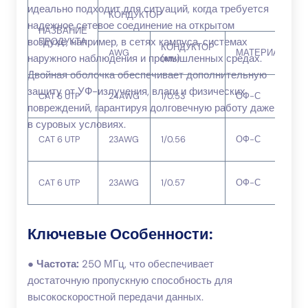
идеально подходит для ситуаций, когда требуется
КОНДУКТОР
надежное сетевое соединение на открытом
НАЗВАНИЕ
воздухе, например, в сетях кампуса, системах
ПРОДУКТА
КОНДУКТОР
AWG
МАТЕРИАЛ
наружного наблюдения и промышленных средах.
(мм)
Двойная оболочка обеспечивает дополнительную
защиту от УФ-излучения, влаги и физических
CAT 6 UTP
24AWG
1/0.53
ОФ-С
повреждений, гарантируя долговечную работу даже
в суровых условиях.
CAT 6 UTP
23AWG
1/0.56
ОФ-С
CAT 6 UTP
23AWG
1/0.57
ОФ-С
Ключевые Особенности:
●
Частота:
250 МГц, что обеспечивает
достаточную пропускную способность для
высокоскоростной передачи данных.