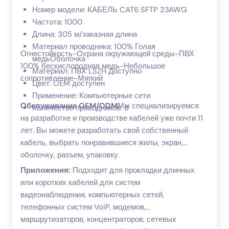
Номер модели: КАБЕЛЬ CAT6 SFTP 23AWG
Частота: 1000
Длина: 305 м/заказная длина
Материал проводника: 100% Голая
Огнестойкость-Охрана окружающей среды-ПВХ
медьОболочка
100% бескислородная медь-Небольшое
Материал: ПВХ LSZH Доступно
сопротивление-Мягкий
Цвет: OEM доступен
Применение: Компьютерные сети
Обслуживание OEM/ODM
Мы специализируемся
Количество проводников: 8
на разработке и производстве кабелей уже почти 11
лет. Вы можете разработать свой собственный
кабель, выбрать понравившиеся жилы, экран,
оболочку, разъем, упаковку.
Приложения:
Подходит для прокладки длинных
или коротких кабелей для систем
видеонаблюдения, компьютерных сетей,
телефонных систем VoIP, модемов,
маршрутизаторов, концентраторов, сетевых