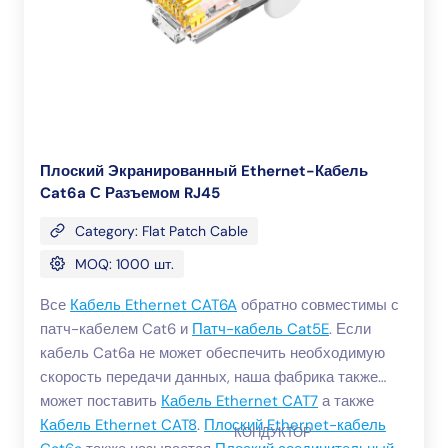
Плоский Экранированный Ethernet-Кабель
Cat6a С Разъемом RJ45
Category: Flat Patch Cable
MOQ: 1000 шт.
Все
Кабель Ethernet CAT6A
обратно совместимы с
патч-кабелем Cat6 и
Патч-кабель Cat5E
. Если
кабель Cat6a не может обеспечить необходимую
скорость передачи данных, наша фабрика также
может поставить
Кабель Ethernet CAT7
а также
Кабель Ethernet CAT8
.
Плоский Ethernet-кабель
КОНДУКТОР