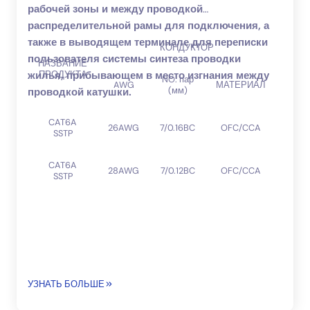
рабочей зоны и между проводкой
распределительной рамы для подключения, а
также в выводящем терминале для переписки
КОНДУКТОР
пользователя системы синтеза проводки
НАЗВАНИЕ
ЖАК
жилья, прибывающем в место изгнания между
ПРОДУКТА
NO. пар
AWG
МАТЕРИАЛ
(мм)
проводкой катушки.
CAT6A
ПВХ
26AWG
7/0.16BC
OFC/CCA
SSTP
ЛС
CAT6A
ПВХ
28AWG
7/0.12BC
OFC/CCA
SSTP
ЛС
УЗНАТЬ БОЛЬШЕ