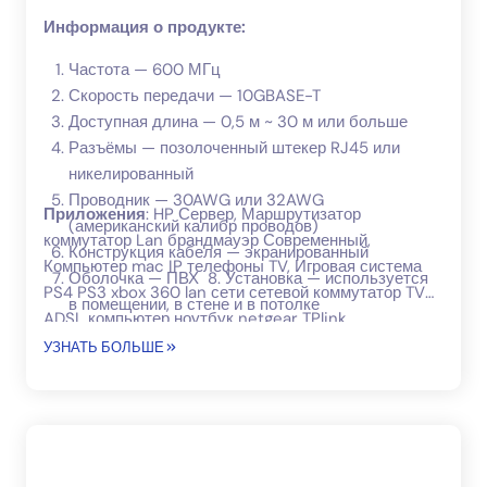
Информация о продукте:
Частота — 600 МГц
Скорость передачи — 10GBASE-T
Доступная длина — 0,5 м ~ 30 м или больше
Разъёмы — позолоченный штекер RJ45 или
никелированный
Проводник — 30AWG или 32AWG
Приложения
: HP Сервер, Маршрутизатор
(американский калибр проводов)
коммутатор Lan брандмауэр Современный,
Конструкция кабеля — экранированный
Компьютер mac IP телефоны TV, Игровая система
Оболочка — ПВХ 8. Установка — используется
PS4 PS3 xbox 360 lan сети сетевой коммутатор TV
в помещении, в стене и в потолке
ADSL компьютер ноутбук netgear TPlink
маршрутизатор moderm NAS VoIP телефоны POE
УЗНАТЬ БОЛЬШЕ
сервер медиаплееры, PS3 PS4 Xbox360 игровая
система.