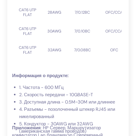
CAT6 UTP
28AWG
7/0.12BC
OFC/CCA
FLAT
CAT6 UTP
30AWG
7/0.10BC
OFC/CCA
FLAT
CAT6 UTP
32AWG
7/0.08BC
OFC
FLAT
Информация о продукте:
1. Частота - 600 МГц
2. Скорость передачи - 10GBASE-T
3. Доступная длина - 0.5M~30M или длиннее
4. Разъемы - позолоченный штекер RJ45 или
никелированный
5. Кондуктор - 30AWG или 32AWG
Приложения
: HP Сервер, Маршрутизатор
(американская гамма проводов)
коммутатор Lan брандмауэр Современный,