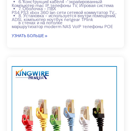
6. Конструкция кабеля - экранированный
Компьютер mac IP телефоны TV, Игровая система
7. Оболочка - ПВХ
PS4 PS3 xbox 360 lan сети сетевой коммутатор TV
8. Установка - используется внутри помещений,
ADSL компьютер ноутбук netgear TPlink
в стенах и на потолке
маршрутизатор moderm NAS VoIP телефоны POE
сервер медиаплееры, PS3 PS4 Xbox360 игровая
УЗНАТЬ БОЛЬШЕ
система.