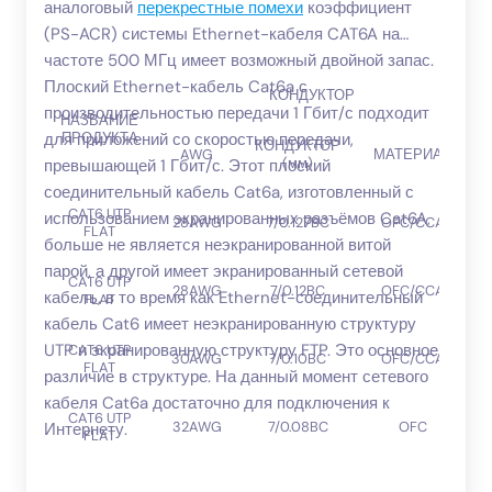
аналоговый
перекрестные помехи
коэффициент
(PS-ACR) системы Ethernet-кабеля CAT6A на
частоте 500 МГц имеет возможный двойной запас.
Плоский Ethernet-кабель Cat6a с
КОНДУКТОР
производительностью передачи 1 Гбит/с подходит
НАЗВАНИЕ
для приложений со скоростью передачи,
ПРОДУКТА
КОНДУКТОР
AWG
МАТЕРИАЛ
(мм)
превышающей 1 Гбит/с. Этот плоский
соединительный кабель Cat6a, изготовленный с
CAT6 UTP
использованием экранированных разъёмов Cat6A,
28AWG
7/0.127BC
OFC/CCA
FLAT
больше не является неэкранированной витой
парой, а другой имеет экранированный сетевой
CAT6 UTP
28AWG
7/0.12BC
OFC/CCA
кабель, в то время как Ethernet-соединительный
FLAT
кабель Cat6 имеет неэкранированную структуру
UTP и экранированную структуру FTP. Это основное
CAT6 UTP
30AWG
7/0.10BC
OFC/CCA
FLAT
различие в структуре. На данный момент сетевого
кабеля Cat6a достаточно для подключения к
CAT6 UTP
32AWG
7/0.08BC
OFC
Интернету.
FLAT