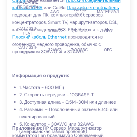
Cat6a
также называется
Плоский соединительный
НАЗВАНИЕ
ЖАК
кабель CAT6A
или Cat6a
Плоский сетевой кабель
ПРОДУКТА
NO. пар
AWG
МАТЕРИАЛ
(мм)
подходит для ПК, компьютерных серверов,
концентраторов, Smart TV, маршрутизаторов, DSL,
CAT7 SSTP
ПВ
кабельных модемов, PS3, PS4, X-box и т. д. Все
30AWG
7/0.10BC
OFC
FLAT
ЛС
Плоский кабель Ethernet
производятся из
оголенного медного проводника, обычно с
CAT7 SSTP
ПВ
32AWG
7/0.08BC
OFC
проводником 30AWG или 32AWG.
FLAT
ЛС
Информация о продукте:
1. Частота - 600 МГц
2. Скорость передачи - 10GBASE-T
3. Доступная длина - 0.5M~30M или длиннее
4. Разъемы – Позолоченный разъем RJ45 или
никелированный
5. Кондуктор - 30AWG или 32AWG
Приложения
: HP Сервер, Маршрутизатор
(американская гамма проводов)
коммутатор Lan брандмауэр Современный,