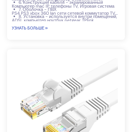
6. Конструкция кабеля - экранированный
Компьютер mac IP телефоны TV, Игровая система
7. Оболочка - ПВХ
PS4 PS3 xbox 360 lan сети сетевой коммутатор TV
8. Установка - используется внутри помещений,
ADSL компьютер ноутбук netgear TPlink
в стенах и на потолке
маршрутизатор moderm NAS VoIP телефоны POE
УЗНАТЬ БОЛЬШЕ
сервер медиаплееры, PS3 PS4 Xbox360 игровая
система.