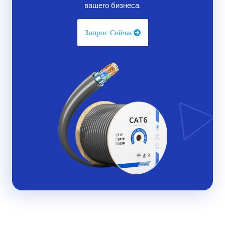
вашего бизнеса.
относится к его
дизайн
— плоский, тонкий профиль,
который идеально подходит для прокладки под коврами,
Запрос Сейчас
вдоль стен или в узких местах. Но пусть вас не
обманывает его тонкий дизайн; этот кабель — мощный
инструмент, когда дело доходит до производительности.
Он предназначен для поддержки
скорости 10 Гбит/с
на
расстояниях до
100 метров
и предлагает
колоссальную
пропускную способность 500 МГц
, что
делает его идеальным для требовательных приложений,
таких как потоковая передача 4K, онлайн-игры и
передача больших объемов данных.
Сайт
плоский патч-кабель CAT6A
также поставляется
с улучшенным экранированием для
минимизации
перекрестные
помехи
и
электромагнитные помехи (EMI)
,
обеспечивая стабильное и надежное соединение даже в
средах с несколькими электронными устройствами.
Независимо от того, являетесь ли вы геймером,