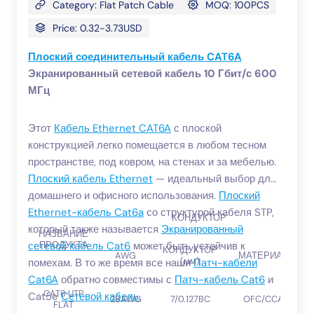
Category: Flat Patch Cable
MOQ: 100PCS
Price: 0.32-3.73USD
Плоский соединительный кабель CAT6A
Экранированный сетевой кабель 10 Гбит/с 600
МГц
Этот
Кабель Ethernet CAT6A
с плоской
конструкцией легко помещается в любом тесном
пространстве, под ковром, на стенах и за мебелью.
Плоский кабель Ethernet
— идеальный выбор для
домашнего и офисного использования.
Плоский
Ethernet-кабель Cat6a
со структурой кабеля STP,
КОНДУКТОР
который также называется
Экранированный
НАЗВАНИЕ
сетевой кабель Cat6
может быть устойчив к
ПРОДУКТА
КОНДУКТОР
AWG
МАТЕРИАЛ
(мм)
помехам. В то же время все наши
Патч-кабели
Cat6A
обратно совместимы с
Патч-кабель Cat6
и
CAT6 UTP
Cat5e
Сетевой кабель
.
28AWG
7/0.127BC
OFC/CCA
FLAT