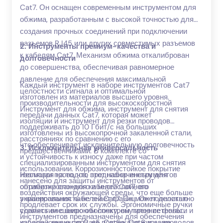
Cat7. Он оснащен современным инструментом для
обжима, разработанным с высокой точностью для
создания прочных соединений при подключении
разъемов RJ45 или других совместимых разъемов
2. Инструменты премиум-качества и
к кабелям Cat7. Механизм обжима откалиброван
долговечности
до совершенства, обеспечивая равномерное
давление для обеспечения максимальной
Каждый инструмент в наборе инструментов Cat7
целостности сигнала и оптимальной
изготовлен из материалов высшего уровня.
производительности для высокоскоростной
Инструмент для обжима, инструмент для снятия
передачи данных Cat7, которая может
изоляции и инструмент для резки проводов
поддерживать до 10 Гбит/с на больших
изготовлены из высокопрочной закаленной стали,
расстояниях по сравнению с его
что обеспечивает исключительную долговечность
3. Исключительная универсальность
предшественниками. В комплекте со
и устойчивость к износу даже при частом
специализированным инструментом для снятия
использовании. Коррозионностойкое покрытие
изоляции проводов, предназначенным для
Несмотря на то, что этот набор инструментов
нанесено для защиты инструментов от
обработки сложного и многослойного
оптимизирован для кабелей Cat7, его
воздействия окружающей среды, что еще больше
экранирования кабелей Cat7. Он может деликатно
универсальность не знает границ. Он полностью
продлевает срок их службы. Эргономичные ручки
удалять внешнюю оболочку, внутренние фольги и
совместим с широким спектром типов сетевых
инструментов предназначены для обеспечения
изоляционные слои, не повреждая жилы проводов,
кабелей, включая Cat5, Cat5e, Cat6 и даже