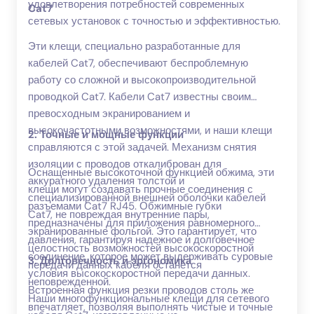
удовлетворения потребностей современных
Cat7
сетевых установок с точностью и эффективностью.
Эти клещи, специально разработанные для
кабелей Cat7, обеспечивают беспроблемную
работу со сложной и высокопроизводительной
проводкой Cat7. Кабели Cat7 известны своим
превосходным экранированием и
высокочастотными возможностями, и наши клещи
2. Точные и мощные функции
справляются с этой задачей. Механизм снятия
изоляции с проводов откалиброван для
Оснащенные высокоточной функцией обжима, эти
аккуратного удаления толстой и
клещи могут создавать прочные соединения с
специализированной внешней оболочки кабелей
разъемами Cat7 RJ45. Обжимные губки
Cat7, не повреждая внутренние пары,
предназначены для приложения равномерного
экранированные фольгой. Это гарантирует, что
давления, гарантируя надежное и долговечное
целостность возможностей высокоскоростной
соединение, которое может выдерживать суровые
3. Долговечность и эргономика
передачи данных кабеля останется
условия высокоскоростной передачи данных.
неповрежденной.
Встроенная функция резки проводов столь же
Наши многофункциональные клещи для сетевого
впечатляет, позволяя выполнять чистые и точные