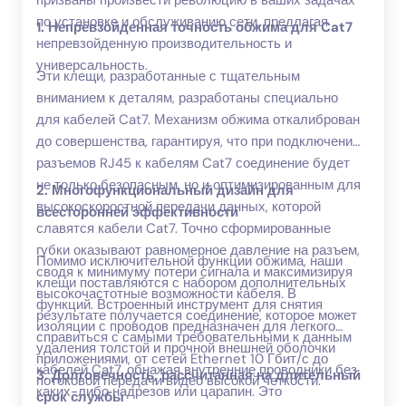
призваны произвести революцию в ваших задачах
по установке и обслуживанию сети, предлагая
1. Непревзойденная точность обжима для Cat7
непревзойденную производительность и
универсальность.
Эти клещи, разработанные с тщательным
вниманием к деталям, разработаны специально
для кабелей Cat7. Механизм обжима откалиброван
до совершенства, гарантируя, что при подключении
разъемов RJ45 к кабелям Cat7 соединение будет
не только безопасным, но и оптимизированным для
2. Многофункциональный дизайн для
высокоскоростной передачи данных, которой
всесторонней эффективности
славятся кабели Cat7. Точно сформированные
губки оказывают равномерное давление на разъем,
Помимо исключительной функции обжима, наши
сводя к минимуму потери сигнала и максимизируя
клещи поставляются с набором дополнительных
высокочастотные возможности кабеля. В
функций. Встроенный инструмент для снятия
результате получается соединение, которое может
изоляции с проводов предназначен для легкого
справиться с самыми требовательными к данным
удаления толстой и прочной внешней оболочки
приложениями, от сетей Ethernet 10 Гбит/с до
кабелей Cat7, обнажая внутренние проводники без
3. Долговечность, рассчитанная на длительный
потоковой передачи видео высокой четкости.
каких-либо надрезов или царапин. Это
срок службы