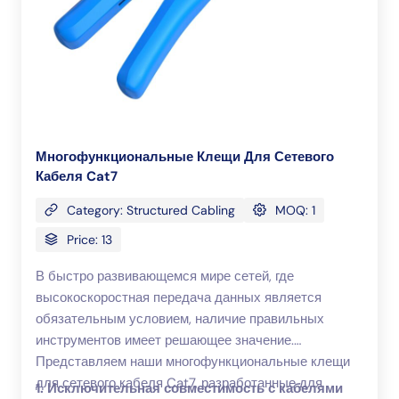
Многофункциональные Клещи Для Сетевого
Кабеля Cat7
Category: Structured Cabling
MOQ: 1
Price: 13
В быстро развивающемся мире сетей, где
высокоскоростная передача данных является
обязательным условием, наличие правильных
инструментов имеет решающее значение.
Представляем наши многофункциональные клещи
для сетевого кабеля Cat7, разработанные для
1. Исключительная совместимость с кабелями