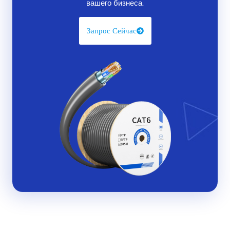
вашего бизнеса.
улучшают производительность вашей сети? В этом
руководстве мы подробно рассмотрим все, что вам
Запрос Сейчас
нужно знать об инструментах для прокладки кабелей,
включая их преимущества, способы выбора правильных
инструментов и решения распространенных проблем.
Давайте начнем!
Что Такое Инструменты Для Прокладки
Кабелей?
Инструменты для прокладки кабелей
— это
специализированные инструменты, используемые для
установки, обслуживания и ремонта сетевых кабелей.
Эти инструменты гарантируют правильную заделку
кабелей, надежное соединение и проверку
производительности. Думайте о них как о необходимом
наборе инструментов для всех, кто работает со
структурированной кабельной системой, кабелями
Ethernet, оптоволокном или другими сетевыми