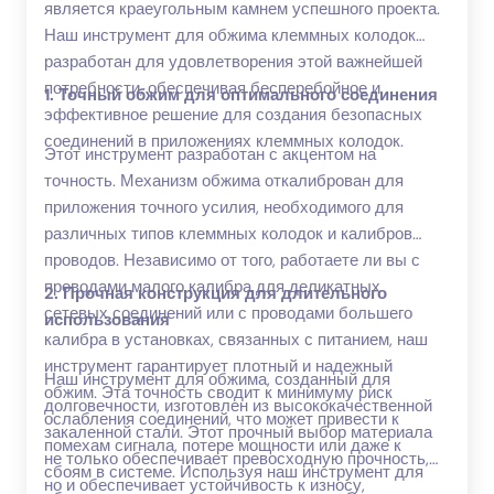
является краеугольным камнем успешного проекта.
Наш инструмент для обжима клеммных колодок
разработан для удовлетворения этой важнейшей
потребности, обеспечивая бесперебойное и
1. Точный обжим для оптимального соединения
эффективное решение для создания безопасных
соединений в приложениях клеммных колодок.
Этот инструмент разработан с акцентом на
точность. Механизм обжима откалиброван для
приложения точного усилия, необходимого для
различных типов клеммных колодок и калибров
проводов. Независимо от того, работаете ли вы с
проводами малого калибра для деликатных
2. Прочная конструкция для длительного
сетевых соединений или с проводами большего
использования
калибра в установках, связанных с питанием, наш
инструмент гарантирует плотный и надежный
Наш инструмент для обжима, созданный для
обжим. Эта точность сводит к минимуму риск
долговечности, изготовлен из высококачественной
ослабления соединений, что может привести к
закаленной стали. Этот прочный выбор материала
помехам сигнала, потере мощности или даже к
не только обеспечивает превосходную прочность,
сбоям в системе. Используя наш инструмент для
но и обеспечивает устойчивость к износу,