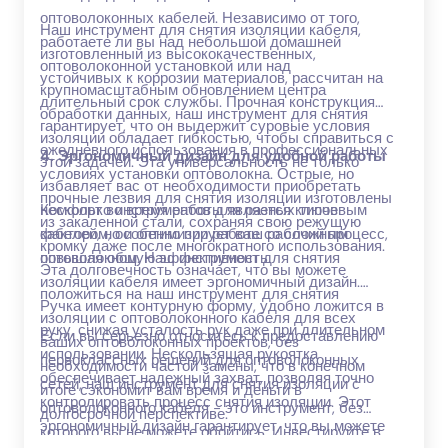
оптоволоконных кабелей. Независимо от того,
Наш инструмент для снятия изоляции кабеля,
работаете ли вы над небольшой домашней
изготовленный из высококачественных,
оптоволоконной установкой или над
устойчивых к коррозии материалов, рассчитан на
крупномасштабным обновлением центра
длительный срок службы. Прочная конструкция
обработки данных, наш инструмент для снятия
гарантирует, что он выдержит суровые условия
изоляции обладает гибкостью, чтобы справиться с
ежедневного использования в профессиональных
4. Эргономичный дизайн для удобной работы
этой задачей. Эта универсальность не только
условиях установки оптоволокна. Острые, но
избавляет вас от необходимости приобретать
прочные лезвия для снятия изоляции изготовлены
несколько инструментов для разных типов
Комфорт во время работы является ключевым
из закаленной стали, сохраняя свою режущую
кабелей, но и оптимизирует ваш рабочий процесс,
фактором, особенно при работе со сложным
кромку даже после многократного использования.
повышая общую эффективность.
оптоволокном. Наш инструмент для снятия
Эта долговечность означает, что вы можете
изоляции кабеля имеет эргономичный дизайн.
положиться на наш инструмент для снятия
Ручка имеет контурную форму, удобно ложится в
изоляции с оптоволоконного кабеля для всех
руку, снижая усталость рук даже при длительном
Если вы серьезно относитесь к предоставлению
ваших оптоволоконных проектов, без
использовании. Нескользящая рукоятка
первоклассных решений для оптоволоконных
необходимости частой замены, что в конечном
обеспечивает надежный захват, позволяя точно
сетей, наш инструмент для снятия изоляции с
итоге сэкономит вам время и деньги в
контролировать процесс снятия изоляции. Этот
оптоволоконного кабеля - это инструмент, без
долгосрочной перспективе.
эргономичный дизайн гарантирует, что вы можете
которого вы не можете обойтись. Инвестируйте в