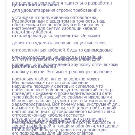
оптоволоконного кабеля тщательно разработан
целостности сигнала
для удовлетворения строгих требований к
установке и обслуживанию оптоволокна,
Разработанный с акцентом на точность, наш
обеспечивая бесперебойную и безопасную
инструмент для снятия изоляции кабеля
подготовку кабеля.
откалиброван до совершенства. Он может
деликатно удалять внешние защитные слои
оптоволоконных кабелей, будь то одномодовые
или многомодовые, не нанося ни малейшей
2. Регулируемый и универсальный для
царапины или повреждения хрупкому оптическому
различных кабелей
волокну внутри. Это имеет решающее значение,
поскольку любое пятно на волокне может
Мы понимаем, что в оптоволоконной
нарушить передачу световых сигналов, что
промышленности используется широкий спектр
приведет к снижению производительности сети.
типов кабелей, каждый со своими уникальными
Используя наш инструмент для снятия изоляции,
характеристиками. Вот почему наш инструмент для
вы можете быть уверены, что целостность ваших
снятия изоляции с оптоволоконного кабеля легко
оптоволоконных кабелей остается
регулируется. Он может вмещать различные
3. Прочная конструкция для длительного
неповрежденной, гарантируя высокую скорость и
диаметры кабелей и толщину оболочки, что делает
использования
стабильную передачу данных на долгие годы.
его подходящим для широкого спектра