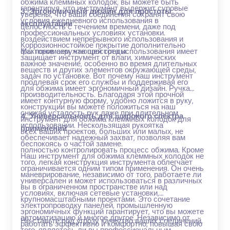
обжима клеммных колодок, вы можете быть
гарантируя, что инструмент выдержит суровые
3. Эргономичный дизайн для простоты
уверены, что ваши соединения сохранят свою
условия ежедневного использования в
эксплуатации
целостность с течением времени, даже под
профессиональных условиях установки.
воздействием непрерывного использования и
Коррозионностойкое покрытие дополнительно
факторов окружающей среды.
Мы понимаем, что простота использования имеет
защищает инструмент от влаги, химических
важное значение, особенно во время длительных
веществ и других элементов окружающей среды,
задач по установке. Вот почему наш инструмент
продлевая срок его службы и поддерживая его
для обжима имеет эргономичный дизайн. Ручка
производительность. Благодаря этой прочной
имеет контурную форму, удобно ложится в руку,
конструкции вы можете положиться на наш
снижая усталость рук даже при длительном
4. Универсальность для широкого спектра
инструмент для обжима клеммных колодок для
использовании. Нескользящая рукоятка
применений
всех ваших проектов, больших или малых, не
обеспечивает надежный захват, позволяя вам
беспокоясь о частой замене.
полностью контролировать процесс обжима. Кроме
Наш инструмент для обжима клеммных колодок не
того, легкая конструкция инструмента облегчает
ограничивается одним типом применения. Он очень
маневрирование, независимо от того, работаете ли
универсален и может использоваться в различных
вы в ограниченном пространстве или над
условиях, включая сетевые установки,
крупномасштабными проектами. Это сочетание
электропроводку панелей, промышленную
эргономичных функций гарантирует, что вы можете
автоматизацию и многое другое. Независимо от
Не ставьте под угрозу качество ваших соединений.
работать эффективно и комфортно, повышая свою