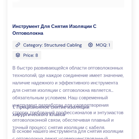
Инструмент Для Снятия Изоляции С
Оптоволокна
Category: Structured Cabling
MOQ: 1
Price: 8
В быстро развивающейся области оптоволоконных
технологий, где каждое соединение имеет значение,
наличие надежного и эффективного инструмента
для снятия изоляции с оптоволокна является
обязательным условием. Наш современный
инструмент разработан для удовлетворения
1. Прецизионное снятие изоляции
строгих требований профессионалов и энтузиастов
хирургического класса
оптоволоконной связи, обеспечивая плавный и
точный процесс снятия изоляции с кабеля.
В основе нашего инструмента для снятия изоляции
с оптоволокна лежит усовершенствованный