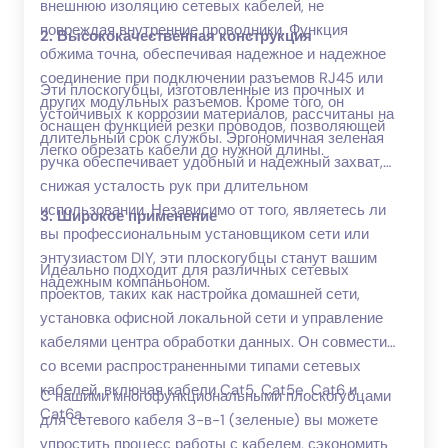
внешнюю изоляцию сетевых кабелей, не
повреждая внутренние проводники. Функция
2. Высококачественная конструкция
обжима точна, обеспечивая надежное и надежное
соединение при подключении разъемов RJ45 или
Эти плоскогубцы, изготовленные из прочных и
других модульных разъемов. Кроме того, он
устойчивых к коррозии материалов, рассчитаны на
оснащен функцией резки проводов, позволяющей
длительный срок службы. Эргономичная зеленая
легко обрезать кабели до нужной длины.
ручка обеспечивает удобный и надежный захват,
снижая усталость рук при длительном
использовании. Независимо от того, являетесь ли
3. Широкое применение
вы профессиональным установщиком сети или
энтузиастом DIY, эти плоскогубцы станут вашим
Идеально подходит для различных сетевых
надежным компаньоном.
проектов, таких как настройка домашней сети,
установка офисной локальной сети и управление
кабелями центра обработки данных. Он совместим
со всеми распространенными типами сетевых
кабелей, включая кабели Cat5, Cat5e, Cat6 и
С нашими многофункциональными плоскогубцами
Cat6a.
для сетевого кабеля 3-в-1 (зеленые) вы можете
упростить процесс работы с кабелем, сэкономить