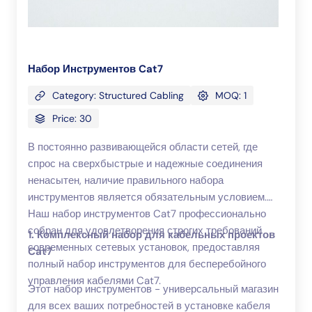
Набор Инструментов Cat7
Category: Structured Cabling
MOQ: 1
Price: 30
В постоянно развивающейся области сетей, где
спрос на сверхбыстрые и надежные соединения
ненасытен, наличие правильного набора
инструментов является обязательным условием.
Наш набор инструментов Cat7 профессионально
собран для удовлетворения строгих требований
1. Комплексный набор для кабельных проектов
современных сетевых установок, предоставляя
Cat7
полный набор инструментов для бесперебойного
управления кабелями Cat7.
Этот набор инструментов - универсальный магазин
для всех ваших потребностей в установке кабеля