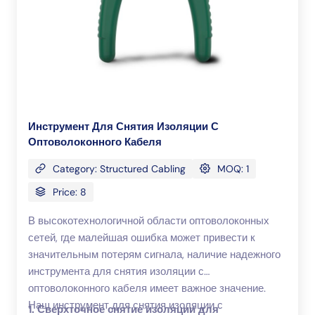
Инструмент Для Снятия Изоляции С
Оптоволоконного Кабеля
Category: Structured Cabling
MOQ: 1
Price: 8
В высокотехнологичной области оптоволоконных
сетей, где малейшая ошибка может привести к
значительным потерям сигнала, наличие надежного
инструмента для снятия изоляции с
оптоволоконного кабеля имеет важное значение.
Наш инструмент для снятия изоляции с
1. Сверхточное снятие изоляции для