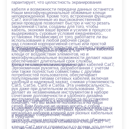
гарантирует, что целостность экранирования
кабеля и возможности передачи данных останется
Наши многофункциональные обжимные клещи
неповрежденной. Кроме того, встроенная функция
Cat7, изготовленные из высококачественной
резки проводов позволяет быстро и чисто резать
закаленной стали, созданы для того, чтобы
кабель, экономя ваше время и усилия в процессе
выдерживать суровые условия ежедневного
установки. Независимо от того, работаете ли вы
использования в любой рабочей среде.
над сложной корпоративной сетью или простой
Коррозионностойкое покрытие не только защищает
4. Совместимость с широким спектром кабелей
настройкой домашнего офиса, эти
клещи от воздействия элементов, но и
многофункциональные возможности делают наши
обеспечивает длительный срок службы.
клещи незаменимым инструментом.
Хотя эти клещи оптимизированы для кабелей Cat7,
Эргономичная рукоятка, разработанная с учетом
они также полностью совместимы с другими
потребностей пользователя, обеспечивает
популярными типами сетевых кабелей, включая
удобный и надежный захват, снижая утомляемость
Cat5, Cat5e, Cat6 и Cat6a. Эта универсальность
рук даже при длительном использовании. Это
делает их незаменимым инструментом в наборе
сочетание долговечности и удобного дизайна
инструментов любого специалиста по установке
Если вы стремитесь к высококачественной
означает, что вы можете положиться на наши
сетей. Вам больше не нужно носить с собой
установке сети и поддержанию высокоскоростных
клещи для всех своих сетевых проектов, сейчас и
несколько наборов клещей для разных кабельных
и надежных соединений, наши
в будущем.
проектов; наши многофункциональные обжимные
многофункциональные обжимные клещи Cat7 —
клещи Cat7 могут справиться со всеми, что делает
это инструмент, без которого вы не сможете