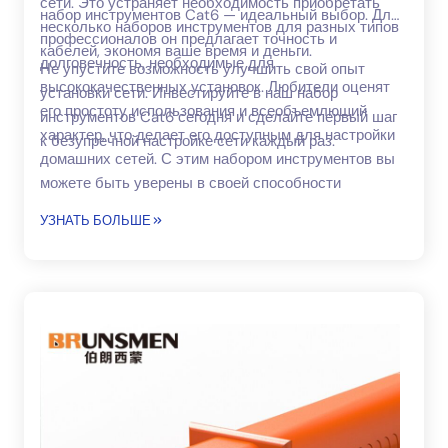
сети. Это устраняет необходимость приобретать
набор инструментов Cat6 — идеальный выбор. Для
несколько наборов инструментов для разных типов
профессионалов он предлагает точность и
кабелей, экономя ваше время и деньги.
долговечность, необходимые для
Не упустите возможность улучшить свой опыт
высококачественных установок. Любители оценят
установки сети. Инвестируйте в наш набор
его простоту использования и всеобъемлющий
инструментов Cat6 сегодня и сделайте первый шаг
характер, что делает его доступным для настройки
к безупречной настройке сети каждый раз.
домашних сетей. С этим набором инструментов вы
можете быть уверены в своей способности
создавать высококачественные сетевые
УЗНАТЬ БОЛЬШЕ
соединения.