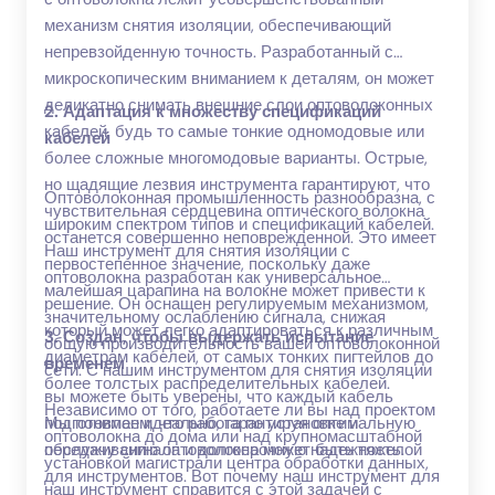
механизм снятия изоляции, обеспечивающий
непревзойденную точность. Разработанный с
микроскопическим вниманием к деталям, он может
деликатно снимать внешние слои оптоволоконных
2. Адаптация к множеству спецификаций
кабелей, будь то самые тонкие одномодовые или
кабелей
более сложные многомодовые варианты. Острые,
но щадящие лезвия инструмента гарантируют, что
Оптоволоконная промышленность разнообразна, с
чувствительная сердцевина оптического волокна
широким спектром типов и спецификаций кабелей.
останется совершенно неповрежденной. Это имеет
Наш инструмент для снятия изоляции с
первостепенное значение, поскольку даже
оптоволокна разработан как универсальное
малейшая царапина на волокне может привести к
решение. Он оснащен регулируемым механизмом,
значительному ослаблению сигнала, снижая
который может легко адаптироваться к различным
3. Создан, чтобы выдержать испытание
общую производительность вашей оптоволоконной
диаметрам кабелей, от самых тонких пигтейлов до
временем
сети. С нашим инструментом для снятия изоляции
более толстых распределительных кабелей.
вы можете быть уверены, что каждый кабель
Независимо от того, работаете ли вы над проектом
подготовлен идеально, гарантируя оптимальную
Мы понимаем, что работа по установке и
оптоволокна до дома или над крупномасштабной
передачу сигнала и долгосрочную надежность.
обслуживанию оптоволокна может быть тяжелой
установкой магистрали центра обработки данных,
для инструментов. Вот почему наш инструмент для
наш инструмент справится с этой задачей с