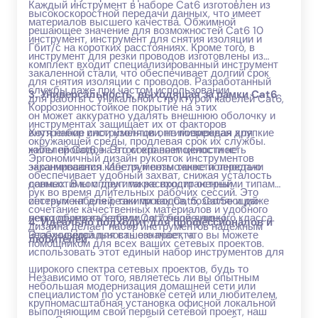
Каждый инструмент в наборе Cat6 изготовлен из
высокоскоростной передачи данных, что имеет
материалов высшего качества. Обжимной
решающее значение для возможностей Cat6 10
инструмент, инструмент для снятия изоляции и
Гбит/с на коротких расстояниях. Кроме того, в
инструмент для резки проводов изготовлены из
комплект входит специализированный инструмент
закаленной стали, что обеспечивает долгий срок
для снятия изоляции с проводов. Разработанный
службы даже при частом использовании.
3. Универсальность, выходящая за рамки Cat6
для работы с уникальной структурой кабелей Cat6,
Коррозионностойкое покрытие на этих
он может аккуратно удалять внешнюю оболочку и
инструментах защищает их от факторов
внутренние слои изоляции, не повреждая хрупкие
Хотя набор инструментов оптимизирован для
окружающей среды, продлевая срок их службы.
жилы проводов. Это сохраняет целостность
кабелей Cat6, на этом его возможности не
Эргономичный дизайн рукояток инструментов
экранирования кабеля и возможности передачи
заканчиваются. Инструменты также полностью
обеспечивает удобный захват, снижая усталость
данных. В комплект также входит острый
совместимы с другими распространенными типами
рук во время длительных рабочих сессий. Это
инструмент для резки проводов, позволяющий
сетевых кабелей, такими как Cat5, Cat5e и даже
сочетание качественных материалов и удобного
легко обрезать кабели до точной длины,
некоторыми кабелями Cat7 более низкого класса.
4. Идеально подходит для профессионалов и
дизайна делает набор инструментов надежным
необходимой для вашего проекта.
Эта универсальность означает, что вы можете
любителей
помощником для всех ваших сетевых проектов.
использовать этот единый набор инструментов для
широкого спектра сетевых проектов, будь то
Независимо от того, являетесь ли вы опытным
небольшая модернизация домашней сети или
специалистом по установке сетей или любителем,
крупномасштабная установка офисной локальной
выполняющим свой первый сетевой проект, наш