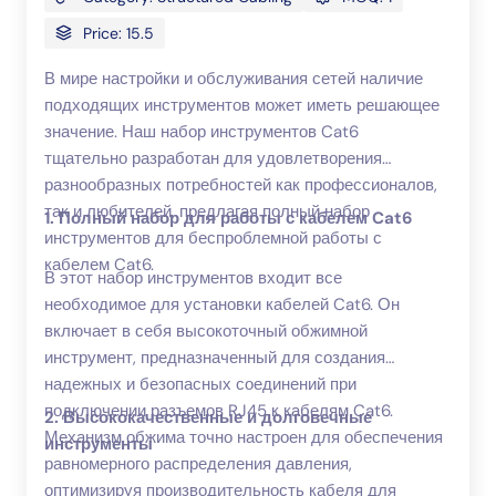
Price: 15.5
В мире настройки и обслуживания сетей наличие
подходящих инструментов может иметь решающее
значение. Наш набор инструментов Cat6
тщательно разработан для удовлетворения
разнообразных потребностей как профессионалов,
так и любителей, предлагая полный набор
1. Полный набор для работы с кабелем Cat6
инструментов для беспроблемной работы с
кабелем Cat6.
В этот набор инструментов входит все
необходимое для установки кабелей Cat6. Он
включает в себя высокоточный обжимной
инструмент, предназначенный для создания
надежных и безопасных соединений при
подключении разъемов RJ45 к кабелям Cat6.
2. Высококачественные и долговечные
Механизм обжима точно настроен для обеспечения
инструменты
равномерного распределения давления,
оптимизируя производительность кабеля для