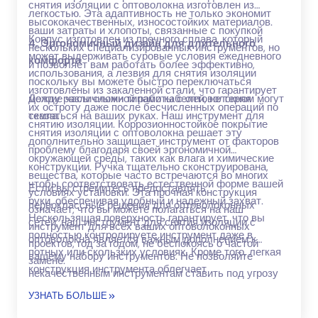
снятия изоляции с оптоволокна изготовлен из
легкостью. Эта адаптивность не только экономит
высококачественных, износостойких материалов.
ваши затраты и хлопоты, связанные с покупкой
Корпус изготовлен из прочного сплава, который
4. Эргономичный дизайн для длительного
нескольких специализированных инструментов, но
может выдерживать суровые условия ежедневного
комфорта
и позволяет вам работать более эффективно,
использования, а лезвия для снятия изоляции
поскольку вы можете быстро переключаться
изготовлены из закаленной стали, что гарантирует
между различными типами кабелей, не теряя
Долгие часы сложной работы с оптоволокном могут
их остроту даже после бесчисленных операций по
темпа.
сказаться на ваших руках. Наш инструмент для
снятию изоляции. Коррозионностойкое покрытие
снятия изоляции с оптоволокна решает эту
дополнительно защищает инструмент от факторов
проблему благодаря своей эргономичной
окружающей среды, таких как влага и химические
конструкции. Ручка тщательно сконструирована,
вещества, которые часто встречаются во многих
чтобы соответствовать естественной форме вашей
Если вы стремитесь предоставлять
условиях установки. Эта прочная конструкция
руки, обеспечивая удобный и надежный захват.
первоклассные решения для оптоволоконных
означает, что вы можете полагаться на наш
Нескользящая поверхность гарантирует, что вы
сетей, наш инструмент для снятия изоляции с
инструмент для всех ваших оптоволоконных
полностью контролируете инструмент даже в
оптоволокна является важным дополнением к
проектов, год за годом, не беспокоясь о частой
потных или скользких условиях. Кроме того, легкая
вашему набору инструментов. Не позволяйте
замене.
конструкция инструмента облегчает
некачественным инструментам ставить под угрозу
маневрирование, снижая усталость при
качество вашей работы. Инвестируйте в наш
УЗНАТЬ БОЛЬШЕ
длительном использовании. Этот эргономичный
высокопроизводительный инструмент для снятия