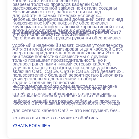
кабеля Cat7, изготовленные из
разрезы толстых проводов кабелей Cat7.
высококачественной закаленной стали, созданы
Независимо от того, работаете ли вы над
для работы в самых тяжелых условиях.
небольшой модернизацией домашней сети или над
Коррозионностойкое покрытие обеспечивает
крупномасштабной установкой корпоративной сети,
долгий срок службы даже в суровых условиях.
4. Универсальность, выходящая за рамки Cat7
эти функции окажутся бесценными.
Эргономичная конструкция рукоятки обеспечивает
удобный и надежный захват, снижая утомляемость
Хотя эти клещи оптимизированы для кабелей Cat7,
оператора при длительном использовании. Это не
они также полностью совместимы с другими
только повышает производительность, но и
распространенными типами сетевых кабелей,
улучшает качество работы, поскольку удобному
включая Cat5, Cat5e, Cat6 и Cat6a. Это делает их
пользователю с большей вероятностью выполнять
универсальным дополнением к набору
задачи с большей точностью.
инструментов любого специалиста по установке
Если вы серьезно относитесь к обеспечению
сетей, устраняя необходимость в нескольких
высококачественной установки сети с помощью
наборах клещей для разных кабельных проектов.
кабелей Cat7, наши многофункциональные клещи
для сетевого кабеля Cat7 — это инструмент, без
которого вы просто не можете обойтись.
Инвестируйте в этот незаменимый инструмент
УЗНАТЬ БОЛЬШЕ
сегодня и почувствуйте разницу в своих проектах