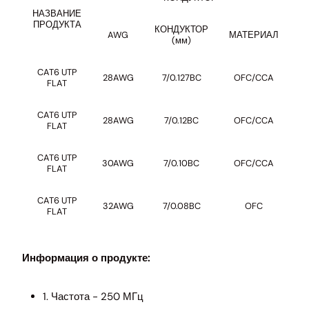
НАЗВАНИЕ
Ж
ПРОДУКТА
КОНДУКТОР
AWG
МАТЕРИАЛ
(мм)
CAT6 UTP
28AWG
7/0.127BC
OFC/CCA
FLAT
CAT6 UTP
28AWG
7/0.12BC
OFC/CCA
FLAT
CAT6 UTP
30AWG
7/0.10BC
OFC/CCA
FLAT
CAT6 UTP
32AWG
7/0.08BC
OFC
FLAT
Информация о продукте:
1. Частота - 250 МГц