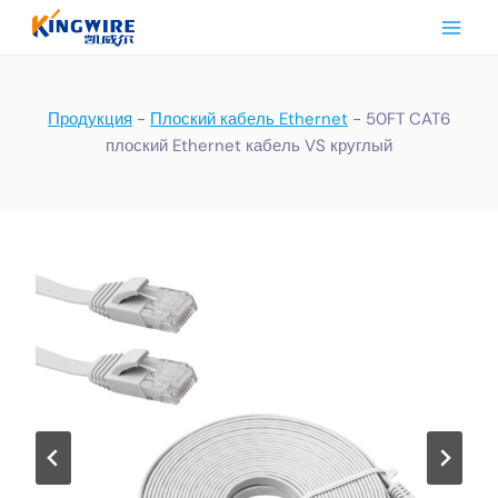
Перейти
к
контенту
Продукция
-
Плоский кабель Ethernet
-
50FT CAT6
плоский Ethernet кабель VS круглый