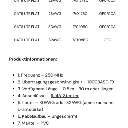
CAT6 UTP FLAT
28AWG
7/0.127BC
OFC/CCA
P
CAT6 UTP FLAT
28AWG
7/0.12BC
OFC/CCA
P
CAT6 UTP FLAT
30AWG
7/0.10BC
OFC/CCA
P
CAT6 UTP FLAT
32AWG
7/0.08BC
OFC
P
Produktinformationen:
1. Frequenz – 250 MHz
2. Übertragungsgeschwindigkeit – 1000BASE-TX
3. Verfügbare Länge – 0,5 m ~ 30 m oder länger
4. Anschlüsse –
RJ45-Stecker
5. Leiter – 30AWG oder 32AWG (amerikanische
Drahtstärke)
6. Kabelaufbau – ungeschirmt
7. Mantel – PVC