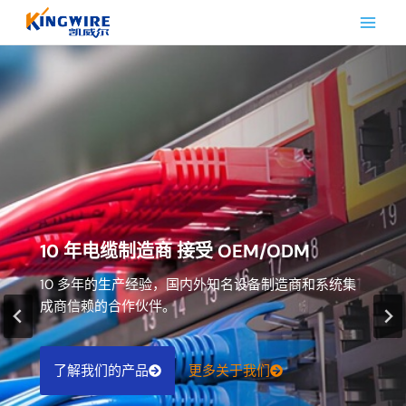
跳
到
内
容
专业从事高品质网络电缆的生产、销售和服务
主要经营超五类、六类、七类、八类网络电缆和网络跳线以及
综合布线产品
10 年电缆制造商 接受 OEM/ODM
以太网电缆批发
10 多年的生产经验，国内外知名设备制造商和系统集
支持 Profinet/EtherCAT/EtherNET，工业抗震伺服高
成商信赖的合作伙伴。
柔性网线，拖链 2000 万次，防水等级达 IP67。
了解我们的产品
了解我们的产品
更多关于我们
更多关于我们