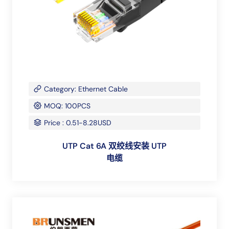
Category: Ethernet Cable
MOQ: 100PCS
Price : 0.51-8.28USD
UTP Cat 6A 双绞线安装 UTP
电缆