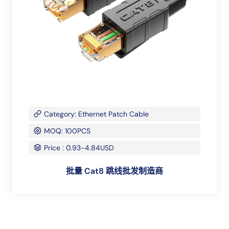
Category: Ethernet Patch Cable
MOQ: 100PCS
Price : 0.93-4.84USD
批量 Cat8 跳线批发制造商