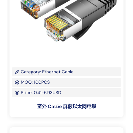
Category: Ethernet Cable
MOQ: 100PCS
Price: 0.41-6.93USD
室外 Cat5e 屏蔽以太网电缆