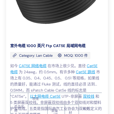
室外电缆 1000 英尺 Ftp CAT5E 局域网电缆
Category: Lan Cable
MOQ: 1000 件
如今
CAT5E 网络电缆
在市场上很少见。直径
Cat5E
电缆
为 24awg，约 0.5mm。有许多种
Cat5E 跳线
市
场上有 0.35、0.4、0.45、0.5、 0.51 等规格，如果线
的质量好，能通过 Fluke 测试，线的直径必须 达到
0.5MM，而 sPatch Cable Cat5e 线的标志是
“CAT5e”。
以太网电缆 Cat5E
UTP-非屏蔽
双绞线
和
导线
5 类屏蔽双绞线。非屏蔽双绞线由多个双绞线对和塑料
产品名
护套组成。五类是指国际电气工业协会为双绞线定义的
夹克
称
数量
材