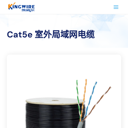
跳
到
内
容
Cat5e 室外局域网电缆