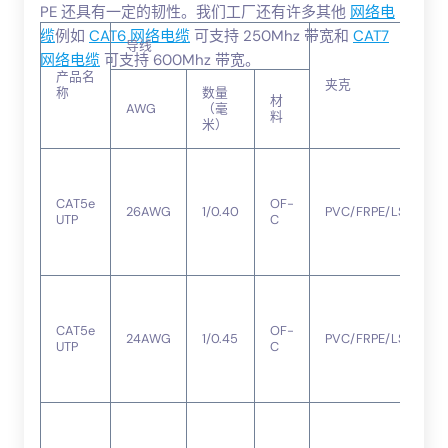
PE 还具有一定的韧性。我们工厂还有许多其他
网络电
缆
例如
CAT6 网络电缆
可支持 250Mhz 带宽和
CAT7
导线
网络电缆
可支持 600Mhz 带宽。
产品名
夹克
称
数量
材
AWG
（毫
料
米）
CAT5e
OF-
26AWG
1/0.40
PVC/FRPE/LSZH
UTP
C
CAT5e
OF-
24AWG
1/0.45
PVC/FRPE/LSZH
UTP
C