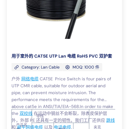
用于室外的 CAT5E UTP Lan 电缆 RoHS PVC 双护套
Category: Lan Cable
MOQ: 1000 件
户外
网络电缆
CAT5E Price Switch is four pairs of
UTP CMR cable, suitable for outdoor aerial and
pipe, can prevent moisture intrusion. The
performance meets the requirements for the
above cat5e in ANSI/TIA/EIA-568.In order to make
the
双绞线
在运动中钢丝不会断裂，除表皮保护层
导线
外，外部 PE 还具有一定的韧性。我们工厂还供应
跳线
产品名
和
扁平网络电缆
以及
电话电缆
.
夹克