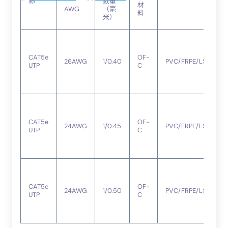
称
数量
材
AWG
（毫
料
米）
CAT5e
OF-
26AWG
1/0.40
PVC/FRPE/LSZH
UTP
C
CAT5e
OF-
24AWG
1/0.45
PVC/FRPE/LSZH
UTP
C
CAT5e
OF-
24AWG
1/0.50
PVC/FRPE/LSZH
UTP
C