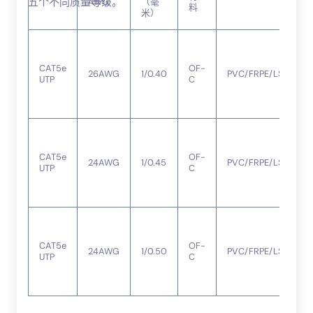
五个不同质量等级。
AWG
（毫
料
米）
CAT5e
OF-
26AWG
1/0.40
PVC/FRPE/LSZH
UTP
C
CAT5e
OF-
24AWG
1/0.45
PVC/FRPE/LSZH
UTP
C
CAT5e
OF-
24AWG
1/0.50
PVC/FRPE/LSZH
UTP
C