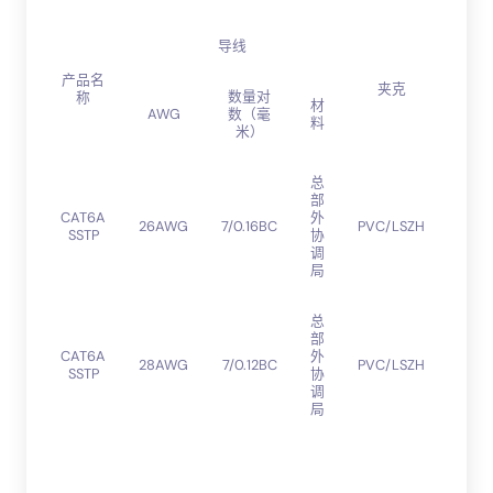
导线
产品名
绝
夹克
数量对
称
缘
材
AWG
数（毫
料
米）
总
高
部
密
CAT6A
外
度
26AWG
7/0.16BC
PVC/LSZH
SSTP
协
聚
调
乙
局
烯
总
高
部
密
CAT6A
外
度
28AWG
7/0.12BC
PVC/LSZH
SSTP
协
聚
调
乙
局
烯