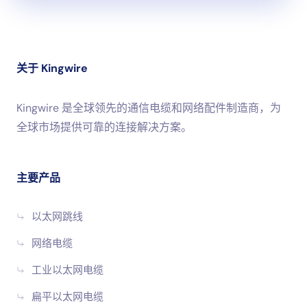
1.10 Gbps 的长距离传输速度
CAT6A 扁平跳线的突出特点之一是能支持
10 Gbps
速度可
达
100 米
.与 CAT6 电缆相比，这是一项重大改进，因为
关于 Kingwire
CAT6 电缆只能在较短的距离（约 55 米）内实现 10 Gbps
的传输速率。无论您是下载海量文件、托管直播流媒体还是
经营小型企业，这款电缆都能确保您不会遇到任何速度减慢
Kingwire 是全球领先的通信电缆和网络配件制造商，为
的问题。
全球市场提供可靠的连接解决方案。
想想看，就像从自行车升级到跑车一样--突然之间，一切都
变得更快了，长途跋涉也不再是障碍。
主要产品
2.增强带宽，实现同时连接
以太网跳线
带宽为
500 兆赫
CAT6A 扁平跳线专为多任务处理而设计。
它可以同时处理多个设备和数据流，而不会出汗。因此，它
网络电缆
非常适合以下用途
工业以太网电缆
多设备流媒体
(在一台电视上播放 4K 电影，在另一台电
扁平以太网电缆
视上播放 YouTube）。