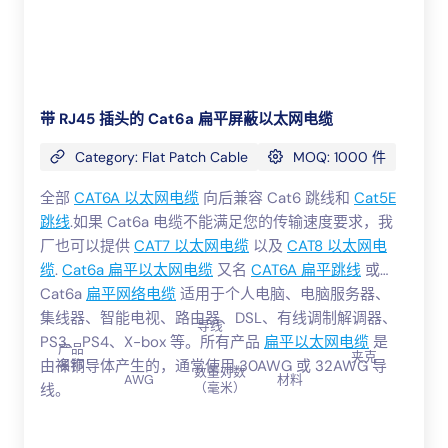
带 RJ45 插头的 Cat6a 扁平屏蔽以太网电缆
Category: Flat Patch Cable
MOQ: 1000 件
全部
CAT6A 以太网电缆
向后兼容 Cat6 跳线和
Cat5E
跳线
.如果 Cat6a 电缆不能满足您的传输速度要求，我
厂也可以提供
CAT7 以太网电缆
以及
CAT8 以太网电
缆
.
Cat6a 扁平以太网电缆
又名
CAT6A 扁平跳线
或
Cat6a
扁平网络电缆
适用于个人电脑、电脑服务器、
集线器、智能电视、路由器、DSL、有线调制解调器、
导线
PS3、PS4、X-box 等。所有产品
扁平以太网电缆
是
产品
绝
夹克
由裸铜导体产生的，通常使用 30AWG 或 32AWG 导
名称
缘
数量对数
AWG
材料
（毫米）
线。
高