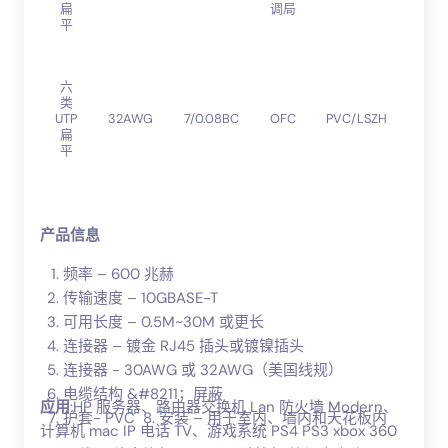
聚
扁
调局
乙
平
烯
高
六
密
类
度
UTP
32AWG
7/0.08BC
OFC
PVC/LSZH
聚
扁
乙
平
烯
产品信息
频率 – 600 兆赫
传输速度 – 10GBASE-T
可用长度 – 0.5M~30M 或更长
连接器 – 镀金 RJ45 插头或镀镍插头
连接器 - 30AWG 或 32AWG（美国线规）
电缆结构 &#8211；屏蔽
应用
:HP 服务器、路由器交换机 Lan 防火墙 Modern、
护套- PVC 8. 安装 – 用于室内、墙内和天花板内
计算机 mac IP 电话 TV、游戏系统 PS4 PS3 xbox 360