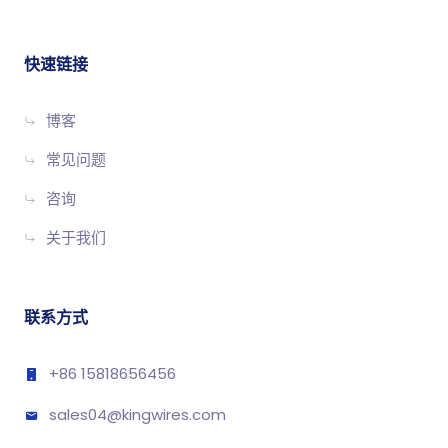
在线游戏
零滞后。
跑步
智能家居系统
在这种情况下，几十台设备会不断地
连接在一起。
快速链接
将您的网络想象成一条高速公路。CAT6A 扁平跳线增加了更
博客
多车道，减少了交通堵塞，让每个人都能更快地到达目的
地。
常见问题
咨询
3.出色的屏蔽功能可减少干扰
关于我们
高速数据传输的挑战之一是干扰。CAT6A 扁平跳线采用先进
的屏蔽技术解决了这一问题，最大限度地减少了以下两个方
面的干扰
串扰
(电线之间的信号干扰）和
EMI
从外部设备获
取。
联系方式
其结果是
+86 15818656456
更干净、更可靠的数据传输
即使在办公室或数据中心等拥挤的环境中，也能减少断线
sales04@kingwires.com
或信号丢失的情况。