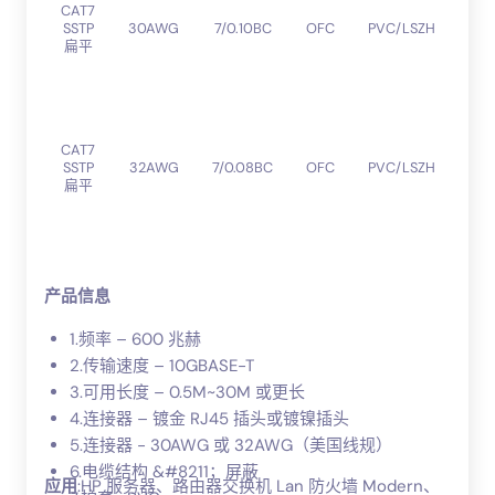
密
CAT7
度
SSTP
30AWG
7/0.10BC
OFC
PVC/LSZH
聚
扁平
乙
烯
高
密
CAT7
度
SSTP
32AWG
7/0.08BC
OFC
PVC/LSZH
聚
扁平
乙
烯
产品信息
1.频率 – 600 兆赫
2.传输速度 – 10GBASE-T
3.可用长度 – 0.5M~30M 或更长
4.连接器 – 镀金 RJ45 插头或镀镍插头
5.连接器 - 30AWG 或 32AWG（美国线规）
6.电缆结构 &#8211；屏蔽
应用
:HP 服务器、路由器交换机 Lan 防火墙 Modern、