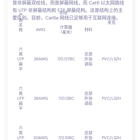
是非屏蔽双绞线，而是屏蔽网线，而 Cat6 以太网跳线
有 UTP 非屏蔽结构和 FTP 屏蔽结构。这是结构上的主
导线
产
要区别。目前，Cat6a 网线已足够用于互联网连接。
品
绝
夹克
名
缘
计算器
AWG
材料
称
（毫米）
高
六
密
类
总部
度
UTP
28AWG
7/0.127BC
外协
PVC/LSZH
聚
扁
调局
乙
平
烯
高
六
密
类
总部
度
UTP
28AWG
7/0.12BC
外协
PVC/LSZH
聚
扁
调局
乙
平
烯
高
六
密
类
总部
度
UTP
30AWG
7/0.10BC
外协
PVC/LSZH