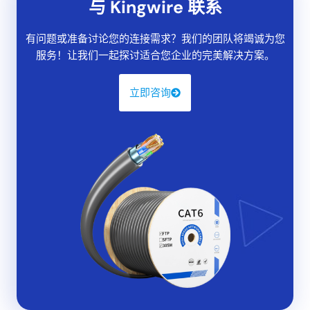
达
100 米
并提供高达
500 兆赫带宽
因此，它非常适合要求
与 Kingwire 联系
苛刻的应用，如 4K 流媒体、在线游戏和大数据传输。
有问题或准备讨论您的连接需求？我们的团队将竭诚为您
"(《世界人权宣言》)
CAT6A 扁平跳线
还配有增强型屏蔽，
服务！让我们一起探讨适合您企业的完美解决方案。
以尽量减少
串扰
和
电磁干扰
即使在有多台电子设备的环境
中，也能确保稳定可靠的连接。无论您是游戏玩家、内容创
立即咨询
作者，还是讨厌缓冲的人，这款电缆都能胜任，同时保持您
的设置整洁有序。
在本综合指南中，我们将探讨您需要了解的有关 CAT6A 扁平
跳线的一切信息--从它们如何提高网速到安装技巧，甚至还
将介绍最适合批量采购的制造商。让我们深入了解！
CAT6A 扁平跳线如何提高网络速度？
如果您想知道您使用的以太网电缆类型是否会影响您的网
速，答案是肯定的。
是
.A
CAT6A 扁平跳线
不仅仅是数据通
道，它还是性能助推器，能让你的网络更上一层楼。具体方
法如下：