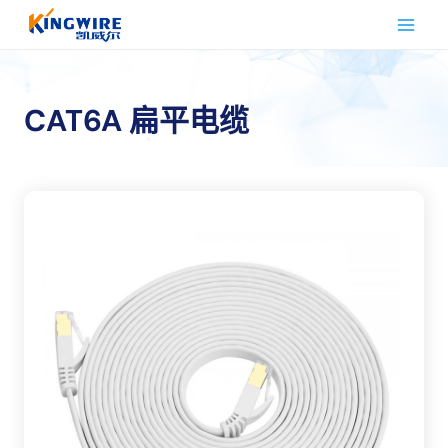
跳
到
内
容
CAT6A 扁平电缆