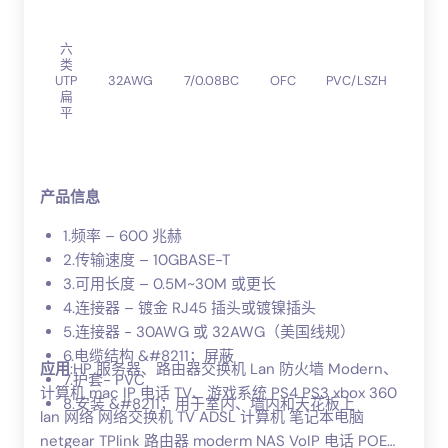
高
六
密
类
度
UTP
32AWG
7/0.08BC
OFC
PVC/LSZH
聚
扁
乙
平
烯
产品信息
1.频率 – 600 兆赫
2.传输速度 – 10GBASE-T
3.可用长度 – 0.5M~30M 或更长
4.连接器 – 镀金 RJ45 插头或镀镍插头
5.连接器 - 30AWG 或 32AWG（美国线规）
6.电缆结构 &#8211；屏蔽
应用
:HP 服务器、路由器交换机 Lan 防火墙 Modern、
7.护套- PVC
计算机 mac IP 电话 TV、游戏系统 PS4 PS3 xbox 360
8.安装 &#8211；用于室内、墙内和天花板上
lan 网络 网络交换机 TV ADSL 计算机 笔记本电脑
netgear TPlink 路由器 moderm NAS VoIP 电话 POE