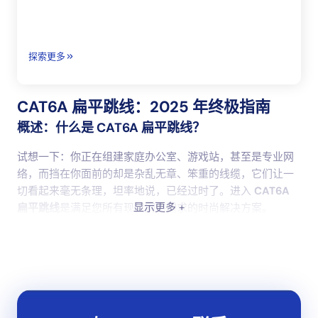
探索更多
CAT6A 扁平跳线：2025 年终极指南
概述：什么是 CAT6A 扁平跳线？
试想一下：你正在组建家庭办公室、游戏站，甚至是专业网
络，而挡在你面前的却是杂乱无章、笨重的线缆，它们让一
切看起来毫无条理，坦率地说，已经过时了。进入
CAT6A
显示更多 +
扁平跳线
是满足您所有现代网络需求的时尚解决方案。
那么，究竟什么是
CAT6A 扁平跳线
?让我们来分析一下。
“CAT6A”代表
第 6 类增强型
它是标准 CAT6 以太网电缆的升
级版。
设计
-扁平、纤细的外形，非常适合在地毯下、墙壁
上或狭小空间内使用。但不要被其纤细的设计所迷惑，这条
电缆的性能非常强大。其设计可支持
10 Gbps 速度
距离可