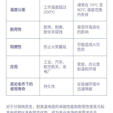
通常在 70°C 至
工作温度超过
温度公差
90°C 温度范围
200°C
内失效
耐热、耐磨、
易受环境退化
耐用性
耐化学腐蚀
的影响
可能造成火灾
阻燃性
防止火势蔓延
危险
工业、汽车、
家庭、办公室
应用
航空航天、发
和温和环境
电厂
恶劣条件下的
在极端环境中
持久性
使用寿命
迅速降解
对于分销商而言，耐高温电缆的卓越性能和耐用性使其与标
准电缆相比具有明显优势，成为专业市场的高需求产品。