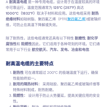
A
耐高温电缆
是一种专用电缆，设计用于在温度较高的环境
中可靠运行，温度范围通常为
125°C (257°F)
高达
1000°C（1832°F）
取决于材料和应用。这些电缆采用
耐热
绝缘材料
如硅树脂、聚四氟乙烯（PTFE
聚四氟乙烯
)或玻璃纤
维，可防止在高温下降解或失效。
除了耐热性，这些电缆通常还具有以下特性
耐磨性
,
耐化学
腐蚀性
和
阻燃性
因此，它们适用于各种苛刻的环境。它们通
常用于以下行业
航空航天、汽车、发电、冶金和电信
.
耐高温电缆的主要特点
耐热性
可在通常超过 200°C 的极端温度下运行，确保
性能始终如一。
耐用的隔热材料：
采用硅胶、聚四氟乙烯或玻璃纤维等
特殊材料制成，耐热耐磨。
阻燃性：
设计用于防止火势蔓延，提高关键应用的安全
性。