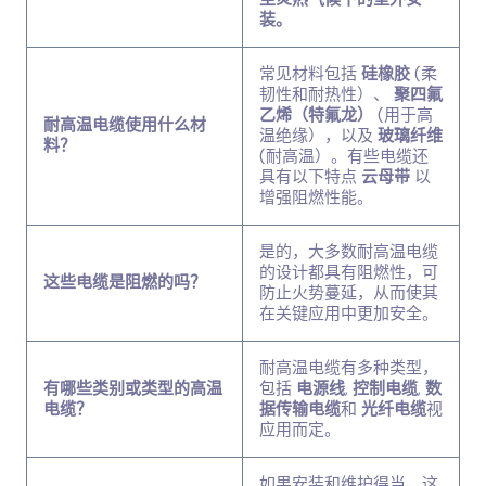
装。
常见材料包括
硅橡胶
(柔
韧性和耐热性）、
聚四氟
乙烯（特氟龙）
(用于高
耐高温电缆使用什么材
温绝缘），以及
玻璃纤维
料？
(耐高温）。有些电缆还
具有以下特点
云母带
以
增强阻燃性能。
是的，大多数耐高温电缆
的设计都具有阻燃性，可
这些电缆是阻燃的吗？
防止火势蔓延，从而使其
在关键应用中更加安全。
耐高温电缆有多种类型，
有哪些类别或类型的高温
包括
电源线
,
控制电缆
,
数
电缆？
据传输电缆
和
光纤电缆
视
应用而定。
如果安装和维护得当，这