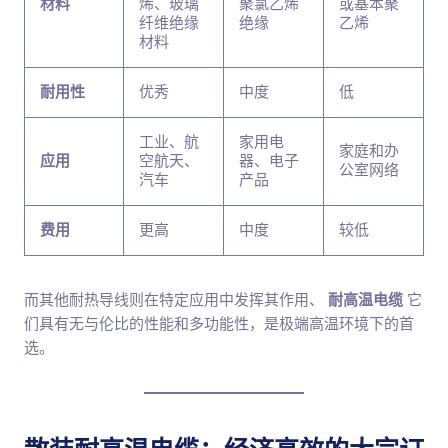
材料
烯、玻璃
聚氯乙烯
或基本聚
纤维绝缘
绝缘
乙烯
材料
耐用性
优秀
中度
低
工业、航
家用电
家庭和办
应用
空航天、
器、电子
公室网络
汽车
产品
费用
更高
中度
较低
而其他耐热导线则在特定应用中发挥其作用、
耐高温电缆
它
们具有无与伦比的性能和多功能性，是极端高温环境下的首
选。