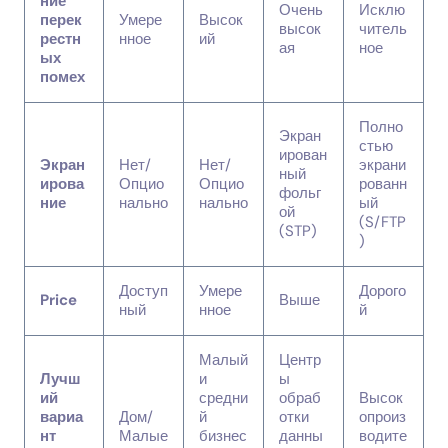
ние
Очень
Исклю
перек
Умере
Высок
высок
читель
рестн
нное
ий
ая
ное
ых
помех
Полно
Экран
стью
ирован
Экран
Нет/
Нет/
экрани
ный
ирова
Опцио
Опцио
рованн
фольг
ние
нально
нально
ый
ой
(S/FTP
(STP)
)
Доступ
Умере
Дорого
Price
Выше
ный
нное
й
Малый
Центр
Лучш
и
ы
ий
средни
обраб
Высок
вариа
Дом/
й
отки
опроиз
нт
Малые
бизнес
данны
водите