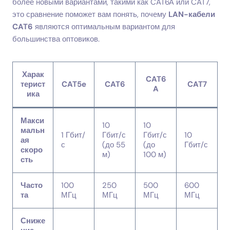
более новыми вариантами, такими как CAT6A или CAT7,
это сравнение поможет вам понять, почему
LAN-кабели
CAT6
являются оптимальным вариантом для
большинства оптовиков.
Харак
CAT6
терист
CAT5e
CAT6
CAT7
A
ика
Макси
10
10
мальн
1 Гбит/
Гбит/с
Гбит/с
10
ая
с
(до 55
(до
Гбит/с
скоро
м)
100 м)
сть
Часто
100
250
500
600
та
МГц
МГц
МГц
МГц
Сниже