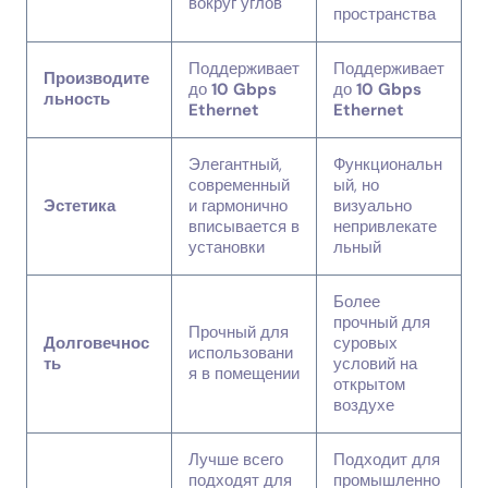
вокруг углов
пространства
Поддерживает
Поддерживает
Производите
до
10 Gbps
до
10 Gbps
льность
Ethernet
Ethernet
Элегантный,
Функциональн
современный
ый, но
Эстетика
и гармонично
визуально
вписывается в
непривлекате
установки
льный
Более
прочный для
Прочный для
Долговечнос
суровых
использовани
ть
условий на
я в помещении
открытом
воздухе
Лучше всего
Подходит для
подходят для
промышленно