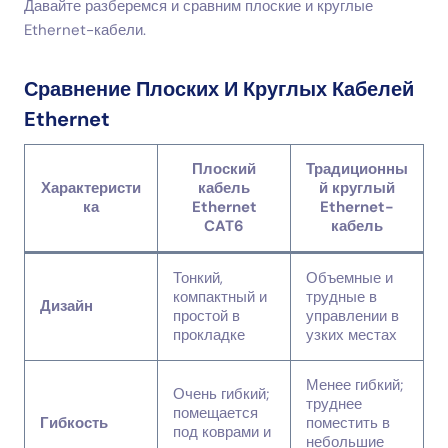
Давайте разберемся и сравним плоские и круглые
Ethernet-кабели.
Сравнение Плоских И Круглых Кабелей
Ethernet
Плоский
Традиционны
Характеристи
кабель
й круглый
ка
Ethernet
Ethernet-
CAT6
кабель
Тонкий,
Объемные и
компактный и
трудные в
Дизайн
простой в
управлении в
прокладке
узких местах
Менее гибкий;
Очень гибкий;
труднее
помещается
Гибкость
поместить в
под коврами и
небольшие