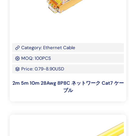
Category: Ethernet Cable
MOQ: 100PCS
Price: 0.79-8.90USD
2m 5m 10m 28Awg 8P8C ネットワーク Cat7 ケー
ブル