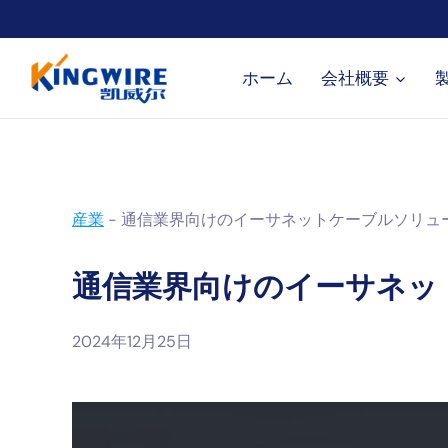
内
容
を
ホーム
会社概要
ス
キ
ッ
プ
産業
-
通信業界向けのイーサネットケーブルソリュ
通信業界向けのイーサネッ
2024年12月25日