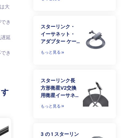
ラグのカプラー
クは大
のイーサネット
アダプターのた
ができ
めの RJ45 カプラ
スターリンク・
ーへの Starlink
イーサネット・
低遅延
V3
アダプター ケー
ブルとワイヤー
応でき
もっと見る
スターリンク衛
星インターネッ
ト・キット
スターリンク長
方形衛星V2交換
トす
用衛星イーサネ
ット スターリン
もっと見る
ク第2世代屋外ケ
ーブルワイヤー
用高性能
3 の 1 スターリン