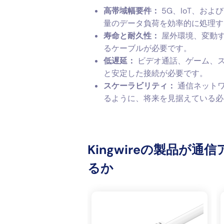
高帯域幅要件：
5G、IoT、お
量のデータ負荷を効率的に処理す
寿命と耐久性：
屋外環境、変動す
るケーブルが必要です。
低遅延：
ビデオ通話、ゲーム、ス
と安定した接続が必要です。
スケーラビリティ：
通信ネットワ
るように、将来を見据えている必
Kingwireの製品が
るか