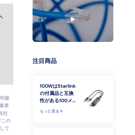
注目商品
100WはStarlink
の付属品と互換
可能
性がある100メー
信業界
トルまでのギガ
もっと見る
 当社
ビットPOEのデ
びこの
ィバイダーの長
して
距離を隔離した