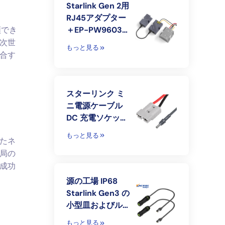
Starlink Gen 2用
RJ45アダプター
頼でき
＋EP-PW9603
150W PoEインジ
次世
もっと見る
ェクター＋
合す
WT12S48-144W
12Vto 48V 3Aコ
ンバーター
スターリンク ミ
ニ電源ケーブル
DC 充電ソケット
5.5 Mm/2.1 Mm
もっと見る
たネ
オス コネクタ ス
局の
ターリンク ミニ
DC とイヤホンと
成功
互換性がありま
源の工場 IP68
す。
Starlink Gen3 の
小型皿およびル
ーター RJ45 のプ
もっと見る