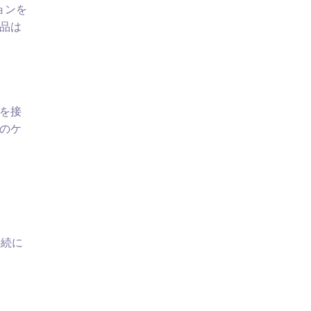
ョンを
品は
を接
のケ
接続に