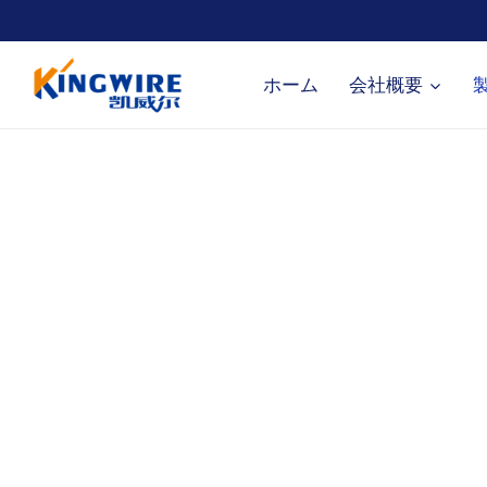
内
容
を
ホーム
会社概要
ス
キ
ッ
プ