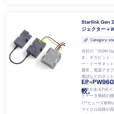
Starlink G
ジェクター＋WT1
Category: sta
当社の「150W 
き、ギガビット・
ー・イーサネット
通常、電源アダプ
電話などのネット
EP-PW
れます。そのため
換性があるPoE
較。
とデータ接続の接
1.**ヒューズ材料
マイクロ回路や高