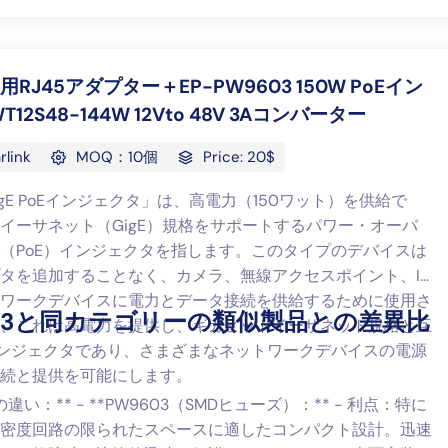
en 2用RJ45アダプター＋EP-PW9603 150W PoEイン
2S48-144W 12Vto 48V 3Aコンバーター
rlink
MOQ：10個
Price: 20$
GigE PoEインジェクタ」は、高電力（150ワット）を供給で
イーサネット（GigE）規格をサポートするパワー・オーバ
（PoE）インジェクタを指します。このタイプのデバイスは
タを追加することなく、カメラ、無線アクセスポイント、IP
ワークデバイスに電力とデータ接続を供給するために使用さ
9603と同カテゴリーの類似製品との差異比
、これは高電力を提供し、ギガビットイーサネット規格と互
インジェクタであり、さまざまなネットワークデバイスの電源
続と提供を可能にします。
の違い：** - **PW9603（SMDヒューズ）：** - 利点：特に
密度回路の限られたスペースに適したコンパクト設計。迅速