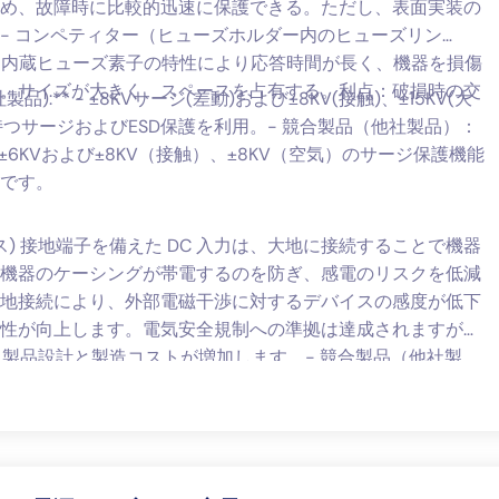
め、故障時に比較的迅速に保護できる。ただし、表面実装の
- コンペティター（ヒューズホルダー内のヒューズリン
欠点：内蔵ヒューズ素子の特性により応答時間が長く、機器を損傷
。サイズが大きく、スペースを占有する。利点：破損時の交
貴社製品):** - ±8KVサージ(差動)および±8KV(接触)、±15KV(大
を持つサージおよびESD保護を利用。- 競合製品（他社製品）：
して±6KVおよび±8KV（接触）、±8KV（空気）のサージ保護機能
です。
護アース) 接地端子を備えた DC 入力は、大地に接続することで機器
機器のケーシングが帯電するのを防ぎ、感電のリスクを低減
地接続により、外部電磁干渉に対するデバイスの感度が低下
性が向上します。電気安全規制への準拠は達成されますが、
と製品設計と製造コストが増加します。- 競合製品（他社製
C入力には専用のPE接地端子がなく、接地をケーシングに依存し
シングが帯電し、感電の可能性が高まる。特定の電気安全規
い。PEアース端子がないため、外部からの電磁干渉の影響を
イスの性能に影響を与える可能性があります。