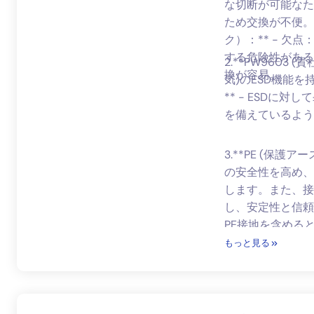
な切断が可能なた
ため交換が不便。
ク）：** - 
する危険性がある
2.**PW9603 (
換が容易。
気)のESD機能
** - ESDに対
を備えているよう
3.**PE (保
の安全性を高め、
します。また、接
し、安定性と信頼
PE接地を含める
品）：** - D
もっと見る
ているため、ケー
制に準拠していな
受けやすく、デバ