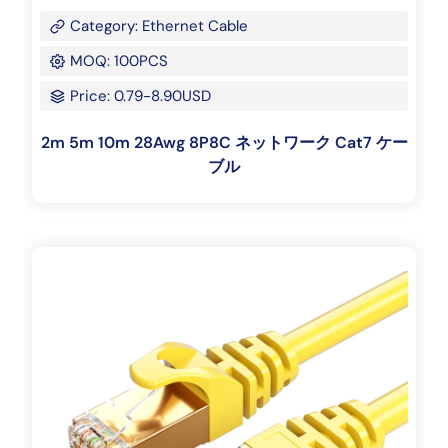
Category: Ethernet Cable
MOQ: 100PCS
Price: 0.79-8.90USD
2m 5m 10m 28Awg 8P8C ネットワーク Cat7 ケー
ブル