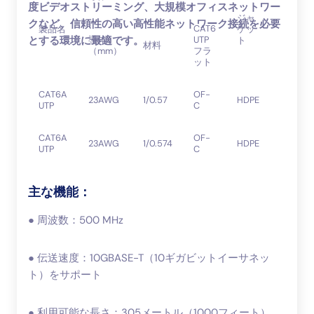
度ビデオストリーミング、大規模オフィスネットワー
ジャ
クなど、信頼性の高い高性能ネットワーク接続を必要
CAT6
製品名
ケッ
絶縁
導体
UTP
とする環境に最適です。
ト
材料
（mm）
フラ
ット
CAT6A
OF-
1〜
23AWG
1/0.57
HDPE
UTP
C
30m
CAT6A
OF-
1〜
23AWG
1/0.574
HDPE
UTP
C
30m
主な機能：
● 周波数：500 MHz
● 伝送速度：10GBASE-T（10ギガビットイーサネッ
ト）をサポート
● 利用可能な長さ：305メートル（1000フィート）