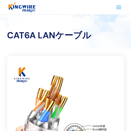
内
容
を
ス
キ
CAT6A LANケーブル
ッ
プ