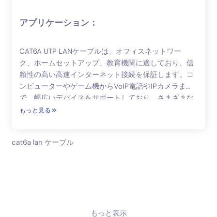
アプリケーション：
CAT6A UTP LANケーブルは、オフィスネットワー
ク、ホームセットアップ、教育機関に適しており、信
頼性の高い高速インターネット接続を保証します。コ
ンピューターやゲーム機からVoIP電話やIPカメラま
で、幅広いデバイスをサポートしており、さまざまな
ネットワーキングニーズに対応できる汎用性の高い選
もっと見る
択肢です。
cat6a lan ケーブル
もっと表示