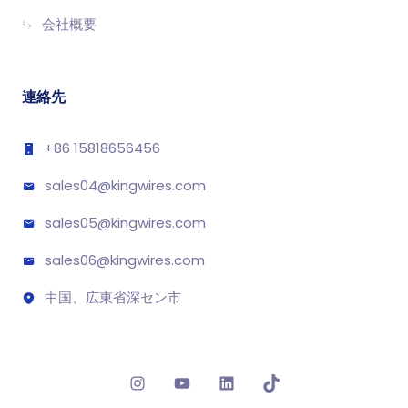
会社概要
連絡先
+86 15818656456
sales04@kingwires.com
sales05@kingwires.com
sales06@kingwires.com
中国、広東省深セン市
Instagram
YouTube
LinkedIn
TikTok