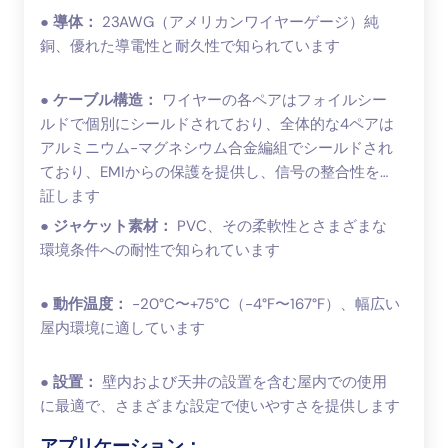
●
導体：
23AWG（アメリカンワイヤーゲージ）純
銅、優れた導電性と耐久性で知られています
●
ケーブル構造：
ワイヤーの各ペアはフォイルシー
ルドで個別にシールドされており、全体的な4ペアは
アルミニウム-マグネシウム合金編組でシールドされ
ており、EMIからの保護を提供し、信号の整合性を保
証します
●
ジャケット素材：
PVC、その柔軟性とさまざまな
環境条件への耐性で知られています
●
動作温度：
-20°C〜+75°C（-4°F〜167°F）、幅広い
屋内環境に適しています
●
設置：
壁内および天井の設置を含む屋内での使用
に最適で、さまざまな設定で使いやすさを提供します
アプリケーション：