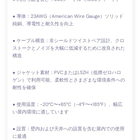
● 導体：23AWG（American Wire Gauge）ソリッド
純銅、導電性と耐久性を向上
● ケーブル構造：非シールドツイストペア設計、クロ
ストークとノイズを大幅に低減するために改良された
構造
● ジャケット素材：PVCまたはLSZH（低煙ゼロハロ
ゲン）で利用可能、柔軟性とさまざまな環境条件への
耐性を確保
● 使用温度：-20°C〜+85°C（-4°F〜+185°F）、幅広
い屋内環境に適しています
● 設置：壁内および天井への設置を含む屋内での使用
に最適