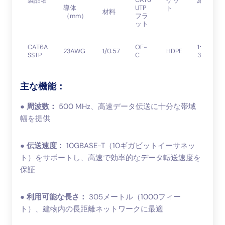
製品名
ケッ
絶縁
導体
UTP
ト
材料
（mm）
フラ
ット
CAT6A
OF-
1〜
23AWG
1/0.57
HDPE
SSTP
C
30m
主な機能：
●
周波数：
500 MHz、高速データ伝送に十分な帯域
幅を提供
●
伝送速度：
10GBASE-T（10ギガビットイーサネッ
ト）をサポートし、高速で効率的なデータ転送速度を
保証
●
利用可能な長さ：
305メートル（1000フィー
ト）、建物内の長距離ネットワークに最適