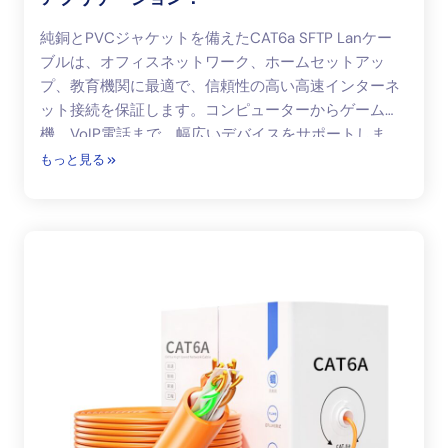
純銅とPVCジャケットを備えたCAT6a SFTP Lanケー
ブルは、オフィスネットワーク、ホームセットアッ
プ、教育機関に最適で、信頼性の高い高速インターネ
ット接続を保証します。コンピューターからゲーム
機、VoIP電話まで、幅広いデバイスをサポートしま
す
もっと見る