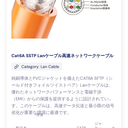
Cat6A SSTP Lanケーブル高速ネットワークケーブル
Category: Lan Cable
純銅導体とPVCジャケットを備えたCAT6A SFTP（シ
ールド付きフォイルツイストペア）Lanケーブルは、
優れたネットワークパフォーマンスと電磁干渉
（EMI）からの保護を提供するように設計されていま
す。このケーブルは、高速データ伝送と最小限の信号
劣化が重要な環境に最適です。
導体
ジャ
CAT6