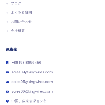
ブログ
ウンツールは、パッチパネルとウォールプレートでワイ
ヤを終端するのに役立ち、接続が緩むリスクを軽減しま
よくある質問
す。
信号損失を排除する
：適切なケーブル終端により、デー
お問い合わせ
タ伝送エラーが最小限に抑えられ、クリーンで干渉のな
会社概要
い接続が保証されます。
配管のように考えてください。パイプが適切に密閉されて
いない場合、水が漏れます。同様に、終端処理が不十分な
連絡先
ケーブルはデータを「リーク」し、ネットワークを遅くし
ます。
+86 15818656456
2. 障害のある接続を検出して修正する
sales04@kingwires.com
ある瞬間は動作し、次の瞬間には切断される接続を経験し
sales05@kingwires.com
たことがありますか？障害のあるケーブルまたはコネクタ
sales06@kingwires.com
が原因であることがよくあります。ほとんどのネットワー
クツールキットに含まれている
ケーブルテスター
は、次の
中国、広東省深セン市
ことに役立ちます。