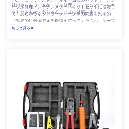
社のネットワークケーブル修理メンテナンスツールキ
ーブル修理メンテナンスツールキットセットに投資し
ットセットは、あらゆるニーズに対応します。
て、あらゆるネットワークケーブルの問題を効率的か
つ効果的に処理できる自信を持ってください。ケーブ
ル修理機能をアップグレードし、ネットワークインフ
もっと見る
ラストラクチャのスムーズな実行を保証します。