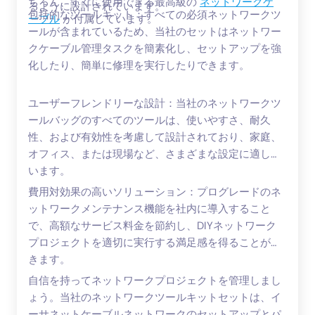
ちろん、すぐに使用できる最高級の
ネットワークケ
るように設計されています。
包括的なツールキット：すべての必須ネットワークツ
ーブル
が付属しています。
ールが含まれているため、当社のセットはネットワー
クケーブル管理タスクを簡素化し、セットアップを強
化したり、簡単に修理を実行したりできます。
ユーザーフレンドリーな設計：当社のネットワークツ
ールバッグのすべてのツールは、使いやすさ、耐久
性、および有効性を考慮して設計されており、家庭、
オフィス、または現場など、さまざまな設定に適して
います。
費用対効果の高いソリューション：プログレードのネ
ットワークメンテナンス機能を社内に導入すること
で、高額なサービス料金を節約し、DIYネットワーク
プロジェクトを適切に実行する満足感を得ることがで
きます。
自信を持ってネットワークプロジェクトを管理しまし
ょう。当社のネットワークツールキットセットは、イ
ーサネットケーブルネットワークのセットアップとパ