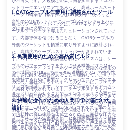
が不可欠です。大規模な企業展開を担当するプロのネ
ットワークエンジニアであろうと、高速ホームネット
1. CAT6ケーブル作業用に調整されたツール
ワークの構築を目指す熱心なDIY愛好家であろうと、
当社のCAT6ネットワークケーブルツールキットバッ
当社のツールキットバッグは、CAT6ネットワークケ
グはまさに必要なものです。
ーブルプロジェクト専用にキュレーションされていま
す。内部導体を傷つけることなく、CAT6ケーブルの
外側のジャケットを慎重に取り外すように設計され
た、高精度のケーブルストリッパーが含まれていま
2. 長期使用のための高品質ビルド
す。ストリッパーの微調整されたメカニズムは、ケー
ブルのパフォーマンスを向上させる機能（250 MHz
ネットワークインストールツールは、定期的な使用の
の帯域幅や10 Gbpsのデータ転送機能など）の整合性
厳しさに耐える必要があることを理解しています。そ
を維持するために重要な、クリーンでスムーズなスト
のため、当社のキットのすべてのツールは、プレミア
リップを保証します。シャープで正確なワイヤーカッ
ム素材で構成されています。ケーブルストリッパーの
ターと組み合わせることで、インストールに必要な正
本体は、耐久性のある耐衝撃性プラスチックでできて
3. 快適な操作のための人間工学に基づいた
確な長さにケーブルを簡単にトリミングできます。キ
おり、ブレードは硬化鋼で鍛造されているため、長期
ットには、CAT6ケーブルとRJ45コネクター間の安全
設計
的なシャープネスと信頼性が保証されています。圧着
で信頼性の高い接続を作成するために、完璧な圧力を
ツールは、頑丈な金属フレームと精密機械加工された
ネットワークツールを使用した長時間の作業は、肉体
提供するように設計された、最高級の圧着ツールも付
ジョーを備えており、時間の経過とともに一貫性のあ
的に負担がかかる可能性があります。当社のツールキ
属しています。さらに、CAT6互換のケーブルテスタ