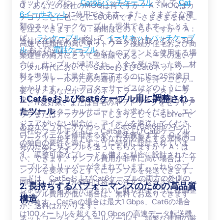
キットバッグは、
Cat5Eパッチケーブル
そして
Cat
Q：あなたの会社のMOQは何ですか？ A：MOQはカ
6イーサネット
に使用できます。また、さまざまな種
テゴリごとに色ごとに5000Mです。さまざまな長さ
類のネットワークケーブルも提供できます。たとえ
を注文できます。 Q：納期はどのくらいですか？ A：
ば、
ランケーブル
そして
イーサネットパッチケーブ
当社に在庫がある場合は、入金を受け取ってから3日
高速で信頼性の高いネットワーク接続が住宅および商
ル
および
電話ケーブル
.
以内にお送りします。あなたのブランドを使用する場
業運営の両方にとって生命線である、ペースの速いデ
合は、サンプルが承認され、入金を受け取った後、材
ジタル時代において、Cat5eおよびCat6ネットワー
料を準備し、大量生産を完了するのに15〜25営業日
クインストールのための適切なツールを持つことが重
かかります。 Q：アフターサービスはどのように解
要です。あなたがプロのネットワークインストーラ
1. Cat5eおよびCat6ケーブル用に調整され
決しますか？ A：修理方法を知っている作業員がいる
ー、IT愛好家、または自宅のネットワークをセットア
たツール
場合は、テクニカルサポートをお求めください。エン
ップまたはアップグレードしようとしているDIYerで
ジニアがいない場合は、アイテムを返送してくださ
あるかどうかにかかわらず、Cat5e/Cat6用のネット
当社のツールキットは、Cat5eおよびCat6ケーブル
い。アイテムを修理するか、再生産します。 Q：開
ワークツールキットは、あなたが必要とする究極のコ
の独自の要件を満たすように特別に設計されていま
発のためにサンプルを送ってもらえますか？ A：は
ンパニオンです。
す。調整可能なブレードを備えた精密に設計されたケ
い、できます。サンプル費用が非常に高い場合は、サ
ーブルストリッパーが含まれています。これらのブレ
ンプルを要求するとすぐにサンプルを発送できます。
ードは、Cat5eおよびCat6ケーブルの両方の外側の
同時に、サンプル費用は将来の注文で返金されます。
2. 長持ちするパフォーマンスのための高品質
ジャケットを安全かつきれいに取り外すように微調整
サンプル費用が低い場合は、無料でお送りできます
構造
できます。Cat5eの場合は最大1 Gbps、Cat6の場合
が、送料はかかります。
は100メートルを超える10 Gbpsの高速データ転送機
ネットワークインストールツールは、頻繁な使用の厳