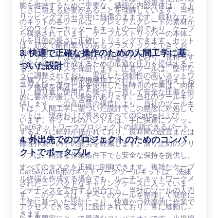
能を維持するために重要な、繊細な内部導体は、スト
しさに耐える必要があることを理解しています。当社
リッピングプロセス中に無傷のままです。鋭利なエッ
のキットの各ツールは、プレミアムグレードの素材か
ジのワイヤーカッターもキットの一部であり、ケーブ
ら構築されています。ケーブルストリッパーの本体
ルを目的の長さに正確にトリミングできます。セット
は、頑丈で耐衝撃性のあるプラスチックでできてお
内の圧着ツールは、ケーブルとRJ45コネクター間の
3. 快適で正確な操作のための人間工学に基
り、ブレードは硬化鋼から鍛造されており、長持ちす
安全な接続を作成するための最適な圧力を提供するよ
づいた設計
るシャープネスを保証します。圧着ツールは、堅牢な
うに調整されており、安定した信頼性の高いネットワ
金属フレームと精密機械加工されたジョーを備えてお
ネットワークツールを使用した長時間の作業は、肉体
ーク接続を保証します。
り、繰り返し使用した後でも一貫して安全な圧着を提
的に要求が厳しい場合があります。当社のツールキッ
供します。この高品質の構造により、当社のツールキ
トは、人間工学に基づいた設計でこの懸念に対処して
ットは、現在および将来のすべてのCat5eおよび
います。各ツールのハンドルは、手に快適にフィット
Cat6ネットワークプロジェクトの信頼できるパート
するように輪郭が描かれており、長時間の設置または
ナーになることが保証されます。
4. 外出先でのプロジェクトのためのコンパ
修理作業中の手の疲労を軽減します。滑り止めのグリ
クトでポータブル
ップは、困難な作業条件下でも安全な保持を提供し、
すべてのタスクを正確に制御できます。複雑なケーブ
Cat5e/Cat6用のネットワークツールキットは、洗練
ル終端を作成する場合でも、ルーチンネットワークメ
されたコンパクトなキャリングケースに入っていま
ンテナンスを実行する場合でも、当社のツールの人間
す。このケースは、すべてのツールを整理して簡単に
工学に基づいた設計により、快適かつ効率的に作業で
アクセスできるように設計されており、常に移動して
きます。