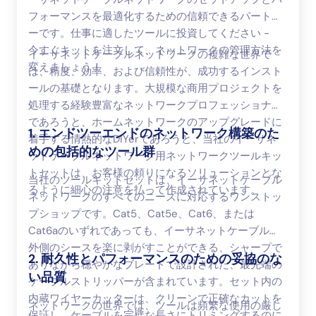
フォーマンスを最適化するための信頼できるパートナ
ーです。仕事に適したツールに投資してください -
今すぐキットを注文して、ネットワークの管理方法を
イーサネットケーブルネットワークの複雑な世界で
変えましょう！
は、精度、効率、および信頼性が、成功するインスト
ールの基礎となります。大規模な商用プロジェクトを
処理する経験豊富なネットワークプロフェッショナル
であろうと、ホームネットワークのアップグレードに
1. エンドツーエンドのネットワーク構築のた
着手する情熱的なDIYerであろうと、当社のイーサネ
めの包括的なツール群
ットケーブルネットワーク用ネットワークツールキッ
トセットは、お客様の頼りになるソリューションとな
当社のツールキットセットは、イーサネットケーブル
るように細心の注意を払って作成されています。
ネットワークのすべてのニーズに対応するワンストッ
プショップです。Cat5、Cat5e、Cat6、または
Cat6aのいずれであっても、イーサネットケーブルの
外側のシースを楽に剥がすことができる、シャープで
2. 耐久性とパフォーマンスのための妥協のな
ありながら穏やかなブレードで設計された、最先端の
い品質
ケーブルストリッパーが含まれています。セット内の
内蔵ワイヤーカッターは、クリーンで正確なカットを
ネットワークの世界では、ツールは頻繁な使用の厳し
保証し、ケーブルを完璧な長さにトリミングするのに