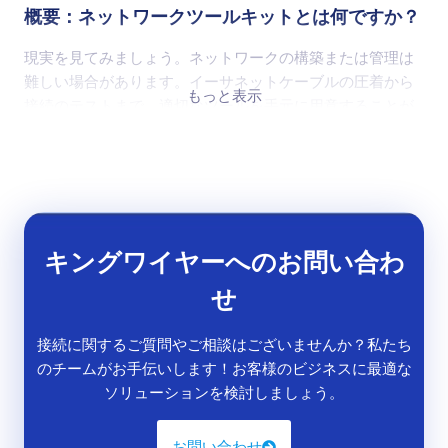
概要：ネットワークツールキットとは何ですか？
現実を見てみましょう。ネットワークの構築または管理は
難しい場合があります。イーサネットケーブルの圧着から
もっと表示
接続のテストまで、適切なツールを手元に用意することが
不可欠です。そこで
ネットワーク・ツールキット
が登場し
ます。ネットワーク関連のすべてのためのオールインワン
ソリューションと考えてください。ホームネットワークの
セットアップ、オフィスの接続の問題のトラブルシューテ
ィング、またはプロのインストーラーとして働く場合で
も、ネットワークツールキットを使用すると、ジョブを効
キングワイヤーへのお問い合わ
率的に完了するために必要なツールが装備されます。
せ
高温耐性ケーブル
ネットワーク・ツールキット
は基本的
に、ネットワークのインストール、メンテナンス、および
接続に関するご質問やご相談はございませんか？私たち
トラブルシューティングに関連するさまざまなタスクを支
のチームがお手伝いします！お客様のビジネスに最適な
援するように設計されたツールとデバイスのコレクション
ソリューションを検討しましょう。
です。これらのキットには通常、次のものが含まれます。
お問い合わせ
ケーブルクリンパー
：イーサネットケーブルにコネクタ