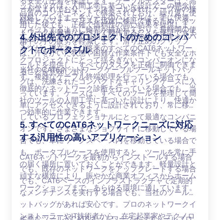
る安全な圧着を保証します。ケーブルテスターは、高
ットバッグは、人間工学に基づいた設計でこの懸念に
ーが含まれており、インストールされたケーブルの接
品質のコンポーネントで構築されており、繰り返し使
対処しています。各ツールのハンドルは、手に快適に
続性とパフォーマンスを迅速に検証できるため、ネッ
用した後でも、正確で信頼性の高い結果を提供しま
フィットするように輪郭が描かれており、長時間の使
トワークが最適なレベルで動作することを保証できま
す。この品質への取り組みは、当社のツールキットバ
4. 外出先でのプロジェクトのためのコンパ
用中の手の疲労を軽減します。滑り止めのグリップ
す。
ッグが、現在および将来のすべてのCAT6ネットワー
クトでポータブル
は、汗をかいた状態や困難な作業条件下でも安全なホ
クプロジェクトにとって揺るぎないコンパニオンにな
ールドを提供し、すべてのタスクを正確に制御できま
当社のCAT6ネットワークケーブルツールキットバッ
ることを意味します。
す。複雑なケーブル終端処理を行っている場合でも、
グは、洗練されたコンパクトなキャリングケースに入
徹底的なネットワーク診断を行っている場合でも、当
っています。ケースは、すべてのツールを整理して簡
社のツールの人間工学に基づいた設計により、快適か
単にアクセスできるように設計されており、常に移動
つ効率的に作業できます。
しているプロフェッショナルにとって最適なコンパニ
5. すべてのCAT6ネットワークニーズに対応
オンです。さまざまなジョブサイトに移動している場
する汎用性の高いアプリケーション
合でも、単にワークスペース内を移動している場合で
も、ポータブルケースを使用すると、ツールを常に手
CAT6ネットワークを最初からインストールする場合
の届く場所に置いておくことができます。軽量設計と
でも、既存のネットワークをアップグレードする場合
頑丈な構造により、賑やかな商業オフィスからホーム
でも、CAT6ベースのインフラストラクチャで定期的
ワークショップまで、あらゆる環境に適しています。
なメンテナンスを実行する場合でも、当社のツールキ
ットバッグがあれば安心です。プロのネットワークイ
ンストーラーやIT技術者から、在宅起業家やテクノロ
劣悪なツールがCAT6ネットワークインストールプロ