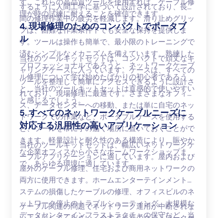
す。これらの高品質ツールを使用すれば、ケーブル修
するように人間工学に基づいて設計されており、長時
理が時の試練に耐えることを確信できます。
間の修理作業中の疲労を軽減します。滑り止めグリッ
4. 現場修理のためのコンパクトでポータブ
プは、困難な作業条件下でも安全な保持を提供しま
ル
す。ツールは操作も簡単で、最小限のトレーニングで
済むシンプルなメカニズムを備えています。熟練した
当社のツールキットセットは、コンパクトで頑丈なキ
プロフェッショナルであろうと、ネットワークケーブ
ャリングケースに入っています。ケースは、すべての
ル修理について学び始めたばかりの初心者であろう
ツールを整理して簡単にアクセスできるように設計さ
と、当社のツールキットセットは直感的で使いやすい
れており、現場修理に最適です。さまざまなオフィ
と感じるでしょう。
ス、データセンターへの移動、または単に自宅のネッ
5. すべてのネットワークケーブルニーズに
トワークでの作業など、ポータブルケースを使用する
対応する汎用性の高いアプリケーション
と、ツールを常に手の届く場所に置いておくことがで
きます。軽量設計と耐久性のある構造により、賑やか
当社のツールキットセットは、幅広いネットワークケ
な企業オフィスから小さなホームワークショップま
ーブルアプリケーションに適しています。屋内および
で、あらゆる環境に適しています。
屋外のケーブル修理、住宅および商用ネットワークの
両方に使用できます。ホームエンターテインメントシ
ステムの損傷したケーブルの修理、オフィスビルのネ
ットワーク停止のトラブルシューティング、大規模な
ケーブル関連の問題でネットワーク運用が中断されな
データセンターインフラストラクチャの保守など、当
いようにしてください。今すぐ当社のネットワークケ