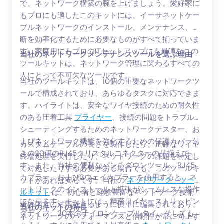
で、ネットワーク構築の腕を上げましょう。愛好家に
もプロにも適したこのキットには、イーサネットケー
ブルネットワークのインストール、メンテナンス、診
断を効率化するために必要なものがすべて揃っていま
す。家庭用にもプロのITセットアップにも最適なこの
当社のネットワークメンテナンスツールを選ぶ理由
ツールキットは、ネットワーク管理に関わるすべての
人にとって不可欠なツールです。
当社のツールキットは、10個の重要なネットワークツ
ールで構成されており、あらゆるタスクに対応できま
す。ハイライトは、安全なワイヤ接続のための耐久性
のある圧着工具
プライヤー
、接続の問題をトラブル
シューティングするためのネットワークテスター、お
よびネットワーク機能を強化するための保護カバー付
カスタムケーブルの長さを製作したり、正確なワイヤ
きの20個のRJ45クリスタルコネクターの品揃えで
終端処理を実行したり、ネットワークの課題を特定し
す。また、当社の便利なパンチダウンツール、RJ45
て対処したりする必要がある場合でも、このツールキ
カプラー、および3ウェイカプラーを使用すると、ネ
ットがあれば安心です。当社の
ネットワーク・ツー
ットワークのインストールと拡張がシームレスな操作
ルキット
は、初心者と経験豊富なネットワーク技術
になります。キットには、精密ワイヤーストリッピン
者の両方に対応できるように慎重に編集されており、
当社のキットの特長
グナイフ、20本のナイロンケーブルタイ、そしても
ネットワークのパフォーマンスと信頼性が常に向上す