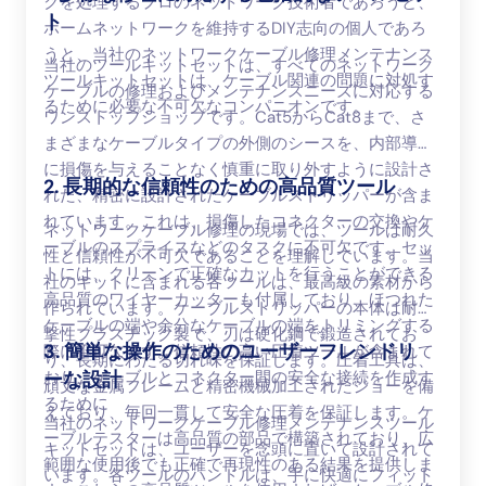
クを処理するプロのネットワーク技術者であろうと、
ト
ホームネットワークを維持するDIY志向の個人であろ
うと、当社のネットワークケーブル修理メンテナンス
当社のツールキットセットは、すべてのネットワーク
ツールキットセットは、ケーブル関連の問題に対処す
ケーブルの修理およびメンテナンスニーズに対応する
るために必要な不可欠なコンパニオンです。
ワンストップショップです。Cat5からCat8まで、さ
まざまなケーブルタイプの外側のシースを、内部導体
に損傷を与えることなく慎重に取り外すように設計さ
2. 長期的な信頼性のための高品質ツール
れた、精密に設計されたケーブルストリッパーが含ま
れています。これは、損傷したコネクターの交換やケ
ネットワークケーブル修理の現場では、ツールは耐久
ーブルのスプライスなどのタスクに不可欠です。セッ
性と信頼性が不可欠であることを理解しています。当
トには、クリーンで正確なカットを行うことができる
社のキットに含まれる各ツールは、最高級の素材から
高品質のワイヤーカッターも付属しており、ほつれた
作られています。ケーブルストリッパーの本体は耐衝
ケーブルの端や余分なケーブルの端をトリミングする
撃性プラスチック製で、刃は硬化鋼で鍛造されてお
3. 簡単な操作のためのユーザーフレンドリ
際に不可欠です。信頼性の高い圧着ツールが含まれて
り、長期にわたる切れ味を保証します。圧着工具は、
おり、ケーブルとコネクター間の安全な接続を作成す
ーな設計
頑丈な金属フレームと精密機械加工されたジョーを備
るために
えており、毎回一貫して安全な圧着を保証します。ケ
当社のネットワークケーブル修理メンテナンスツール
ーブルテスターは高品質の部品で構築されており、広
キットセットは、ユーザーを念頭に置いて設計されて
範囲な使用後でも正確で再現性のある結果を提供しま
います。各ツールのハンドルは、手に快適にフィット