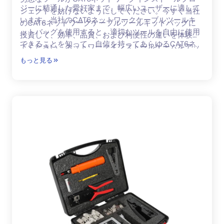
ジーに精通した愛好家まで、幅広いユーザーに適して
ジェクトを妨げないようにしてください。今すぐ当社
います。当社のCAT6ネットワークケーブルツールキ
のCAT6ネットワークケーブルツールキットバッグに
ットバッグを使用すると、適切なツールを自由に使用
投資して、効率、品質、および利便性の違いを体験し
できることを知って、自信を持ってあらゆるCAT6ネ
てください。ネットワークインストールゲームをアッ
ットワークプロジェクトに取り組むことができます。
プグレードし、CAT6ネットワークが長持ちするよう
もっと見る
に構築されていることを確認してください。