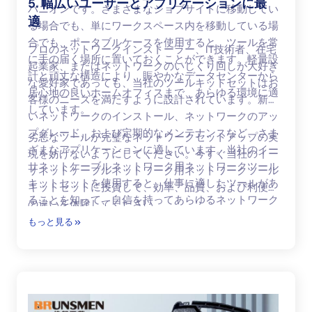
5. 幅広いユーザーとアプリケーションに最
パニオンです。さまざまなジョブサイトに移動してい
適
る場合でも、単にワークスペース内を移動している場
合でも、ポータブルケースを使用すると、ツールを常
プロのネットワークインストーラー、IT技術者、在宅
に手の届く場所に置いておくことができます。軽量設
起業家、またはネットワークのいじくり回しが大好き
計と頑丈な構造により、賑やかなデータセンターから
な愛好家であっても、当社のツールキットセットはお
居心地の良いホームオフィスまで、あらゆる環境に適
客様のニーズを満たすように設計されています。新し
しています。
いネットワークのインストール、ネットワークのアッ
プグレード、および定期的なメンテナンスなど、さま
劣悪なツールが完璧なネットワークセットアップの実
ざまなアプリケーションに適しています。当社のイー
現を妨げないようにしてください。今すぐ当社のイー
サネットケーブルネットワーク用ネットワークツール
サネットケーブルネットワーク用ネットワークツール
キットセットを使用すると、仕事に適したツールがあ
キットセットに投資して、効率、品質、および利便性
ることを知って、自信を持ってあらゆるネットワーク
の違いを体験してください。
プロジェクトに取り組むことができます。
もっと見る