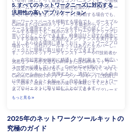
いる専門家にとって最適なコンパニオンです。小規模
5. すべてのネットワークニーズに対応する
なホームオフィスから大規模な企業のデータセンター
汎用性の高いアプリケーション
まで、さまざまなジョブサイトに移動する場合でも、
単にワークスペースを移動する場合でも、ポータブル
Cat5eまたはCat6ネットワークを最初からインスト
ケースを使用すると、ツールを常に手の届くところに
ールする場合でも、既存のネットワークをアップグレ
置いておくことができます。軽量設計と頑丈な構造に
ードする場合でも、定期的なメンテナンスを実行する
より、あらゆる環境に適しており、ネットワークプロ
場合でも、当社のツールキットはあなたをカバーしま
ジェクトに簡単に取り組むことができます。
す。プロのネットワークインストーラーやIT技術者か
ら、在宅起業家や技術に精通した愛好家まで、幅広い
劣悪なツールが完璧なCat5eまたはCat6ネットワー
ユーザーに適しています。Cat5e/Cat6用のネットワ
ク設定の実現を妨げないようにしてください。今すぐ
ークツールキットを使用すると、適切なツールを自由
Cat5e/Cat6用のネットワークツールキットに投資し
に使用できることを知って、自信を持ってネットワー
て、効率、品質、利便性の違いを体験してください。
クプロジェクトに取り組むことができます。
ネットワークインストールのゲームをアップグレード
し、高速ネットワーク接続が長持ちするように構築さ
もっと見る
れていることを確認してください。
2025年のネットワークツールキットの
究極のガイド