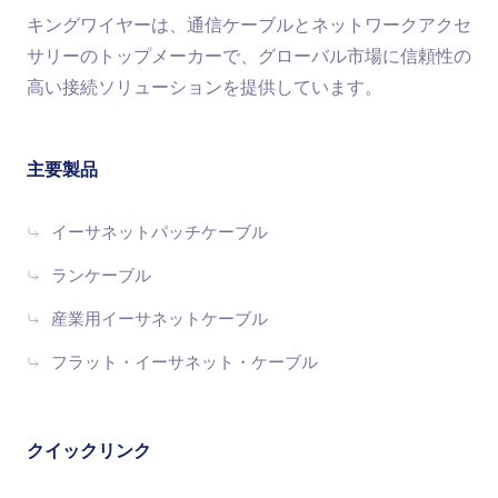
ネットワークツールキットはネットワーク速度を
キングワイヤーは、通信ケーブルとネットワークアクセ
どのように向上させますか？
サリーのトップメーカーで、グローバル市場に信頼性の
さて、ネットワークツールキットがインターネット速度を
高い接続ソリューションを提供しています。
直接向上させるわけではないということを聞いたことがあ
るかもしれませんが、ここに重要なポイントがありま
す。
は
、ネットワークが最高のパフォーマンスを発揮する
主要製品
ようにするために重要な役割を果たします。正確にどのよ
うに機能するかを詳しく見てみましょう。
イーサネットパッチケーブル
1. 適切なケーブル終端を保証する
ランケーブル
低速または信頼性の低いネットワークの最も一般的な原因
産業用イーサネットケーブル
の1つは、終端処理が不十分なケーブルです。ネットワーク
フラット・イーサネット・ケーブル
ツールキットは、次のために必要なツールを提供します。
コネクタを安全に圧着する
：ケーブルクリンパーを使用
すると、RJ45コネクタがイーサネットケーブルに完全
クイックリンク
に接続されていることを確認できます。
ワイヤを正しくパンチダウンする
：キット内のパンチダ