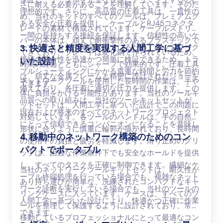
さに耐える必要があることを理解しています。そのた
理想的です。さらに、高品質の圧着工具は、一貫性の
め、当社のキットのすべてのツールは、プレミアムグ
ある安全な圧着を提供し、ケーブルとRJ45コネクタ
レードの素材で構成されています。ケーブルストリッ
ー間の長持ちする接続を保証します。信頼性の高いケ
パーの本体は、頑丈で耐衝撃性のあるプラスチックで
ーブルテスターで補完されているため、ネットワーク
3. 快適さと精度を実現する人間工学に基づ
できており、ブレードは硬化鋼で作られているため、
接続の整合性を迅速かつ簡単に検証できるため、トラ
いた設計
時間の経過とともにシャープで効果的です。圧着工具
ブルシューティングにかかる貴重な時間と労力を節約
は、頑丈な金属フレームと精密に設計されたジョーを
ネットワークツールを使用した長時間の作業は、手や
できます。
備えており、各圧着に適切な圧力を提供します。この
体に負担をかける可能性があります。当社のツールキ
品質への取り組みは、当社のツールキットセットが、
ットセットは、人間工学に基づいた設計でこの問題に
現在および将来のすべてのネットワークプロジェクト
対処しています。各ツールのハンドルは、手の自然な
にとって信頼できるコンパニオンになることを意味し
形状に合うように慎重に輪郭が描かれており、長時間
ます。
4. 移動中のネットワーク構築のためのコン
の使用中の負担と疲労を軽減します。滑り止めのグリ
パクトでポータブル
ップは、困難な作業条件下でも安全なホールドを提供
し、すべてのタスクを正確に制御できます。繊細なケ
当社のネットワークツールキットセットは、耐久性が
ーブル終端処理を行っている場合でも、複雑なネット
あり持ち運びが簡単な、洗練されたコンパクトなキャ
ワーク診断を実行している場合でも、当社のツールの
リングケースに入っています。ケースは、すべてのツ
人間工学に基づいた設計により、快適かつ正確に作業
ールを整理して保護するように設計されており、常に
できます。
移動しているプロフェッショナルにとって最適なコン