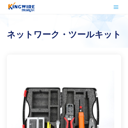
内
容
を
ス
キ
ネットワーク・ツールキット
ッ
プ