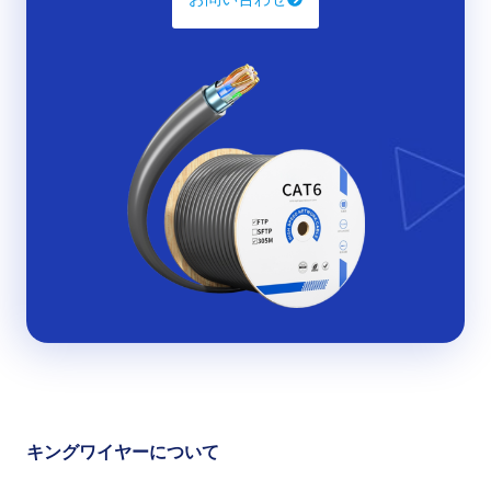
を取り付けるため。
ケーブルテスター
：接続の整合性を検証するため。
パンチダウンツール
：パッチパネルまたはウォールプレ
ートでワイヤを終端するため。
ワイヤーストリッパー
：内部ワイヤを損傷することなく
ケーブルから絶縁体を取り除くため。
ケーブルトレーサー
：バンドル内の特定のケーブルを識
別して特定するため。
ドライバー、ジップタイ、ラベルなどの追加アイテム。
DIY愛好家であろうとITプロフェッショナルであろうと、ネ
ットワークツールキットは、ネットワークが高速で信頼性
が高く、適切に整理されていることを保証するための最高
の味方です。この包括的なガイドでは、これらのキットが
ネットワークパフォーマンスをどのように向上させるか、
代替ソリューションと比較し、ニーズに合った適切なもの
を選択するのに役立ちます。
キングワイヤーについて