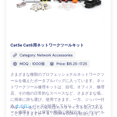
Cat5e Cat6用ネットワークツールキット
Category: Network Accessories
MOQ：1000個
Price: $15.25-17.25
さまざまな種類のプロフェッショナルネットワークツ
ールを備えたポータブルバッグに入っています。ネッ
トワークツール修理キットは、自宅、オフィス、修理
店、その他の日常的なスペースなど、さまざまな場所
に簡単に持ち運び、使用できます。一方、ジッパー付
き
ナイロン
バッグが付属しており、ネットワークツ
FAQ：Q：あなたの会社はカスタマイズを受け入れる
ール修理キットは保管や整理に便利です。このツール
ことができますか？ A：OEM＆ODMを歓迎します。