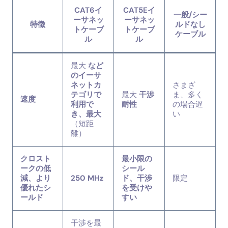
CAT6イ
CAT5Eイ
一般/シー
ーサネッ
ーサネッ
特徴
ルドなし
トケーブ
トケーブ
ケーブル
ル
ル
最大
など
のイーサ
ネットカ
さまざ
テゴリで
最大
干渉
ま、多く
速度
利用で
耐性
の場合遅
き、最大
い
（短距
離）
クロスト
最小限の
ークの低
シール
減、より
250 MHz
ド、干渉
限定
優れたシ
を受けや
ールド
すい
干渉を最