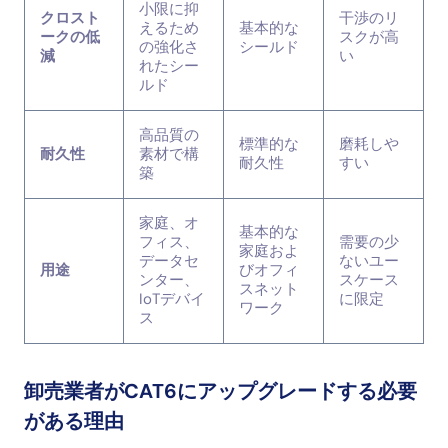
小限に抑
クロスト
干渉のリ
えるため
基本的な
ークの低
スクが高
の強化さ
シールド
減
い
れたシー
ルド
高品質の
標準的な
磨耗しや
耐久性
素材で構
耐久性
すい
築
家庭、オ
基本的な
フィス、
需要の少
家庭およ
データセ
ないユー
用途
びオフィ
ンター、
スケース
スネット
IoTデバイ
に限定
ワーク
ス
卸売業者がCAT6にアップグレードする必要
がある理由