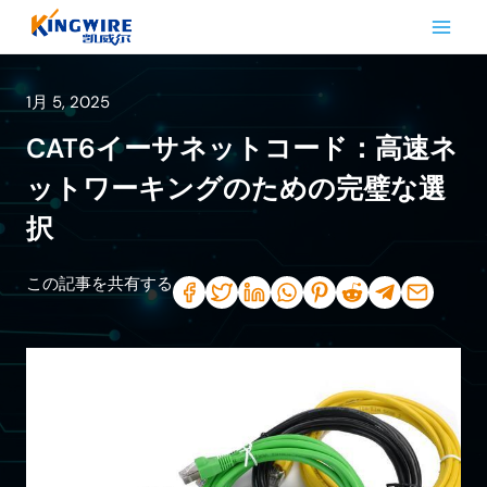
内
容
を
ス
1月 5, 2025
キ
CAT6イーサネットコード：高速ネ
ッ
プ
ットワーキングのための完璧な選
択
この記事を共有する