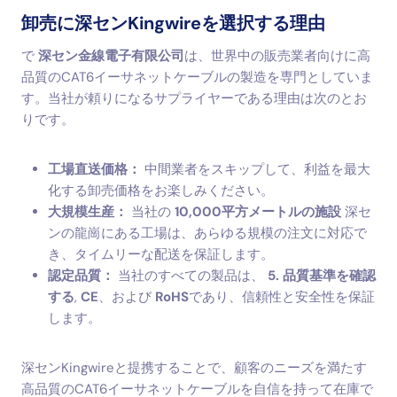
卸売に深センKingwireを選択する理由
で
深セン金線電子有限公司
は、世界中の販売業者向けに高
品質のCAT6イーサネットケーブルの製造を専門としていま
す。当社が頼りになるサプライヤーである理由は次のとお
りです。
工場直送価格：
中間業者をスキップして、利益を最大
化する卸売価格をお楽しみください。
大規模生産：
当社の
10,000平方メートルの施設
深セ
ンの龍崗にある工場は、あらゆる規模の注文に対応で
き、タイムリーな配送を保証します。
認定品質：
当社のすべての製品は、
5. 品質基準を確認
する
,
CE
、および
RoHS
であり、信頼性と安全性を保証
します。
深センKingwireと提携することで、顧客のニーズを満たす
高品質のCAT6イーサネットケーブルを自信を持って在庫で