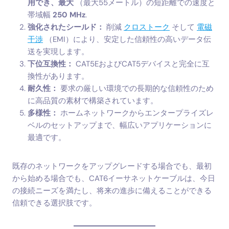
用でき、最大
（最大55メートル）の短距離での速度と
帯域幅
250 MHz
.
強化されたシールド：
削減
クロストーク
そして
電磁
干渉
（EMI）により、安定した信頼性の高いデータ伝
送を実現します。
下位互換性：
CAT5EおよびCAT5デバイスと完全に互
換性があります。
耐久性：
要求の厳しい環境での長期的な信頼性のため
に高品質の素材で構築されています。
多様性：
ホームネットワークからエンタープライズレ
ベルのセットアップまで、幅広いアプリケーションに
最適です。
既存のネットワークをアップグレードする場合でも、最初
から始める場合でも、CAT6イーサネットケーブルは、今日
の接続ニーズを満たし、将来の進歩に備えることができる
信頼できる選択肢です。