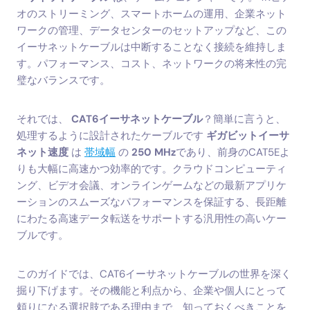
オのストリーミング、スマートホームの運用、企業ネット
ワークの管理、データセンターのセットアップなど、この
イーサネットケーブルは中断することなく接続を維持しま
す。パフォーマンス、コスト、ネットワークの将来性の完
璧なバランスです。
それでは、
CAT6イーサネットケーブル
？簡単に言うと、
処理するように設計されたケーブルです
ギガビットイーサ
ネット速度
は
帯域幅
の
250 MHz
であり、前身のCAT5Eよ
りも大幅に高速かつ効率的です。クラウドコンピューティ
ング、ビデオ会議、オンラインゲームなどの最新アプリケ
ーションのスムーズなパフォーマンスを保証する、長距離
にわたる高速データ転送をサポートする汎用性の高いケー
ブルです。
このガイドでは、CAT6イーサネットケーブルの世界を深く
掘り下げます。その機能と利点から、企業や個人にとって
頼りになる選択肢である理由まで、知っておくべきことを