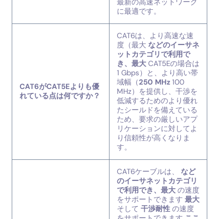
最新の高速ネットワーク
に最適です。
CAT6は、より高速な速
度（最大
などのイーサネ
ットカテゴリで利用で
き、最大
CAT5Eの場合は
1 Gbps）と、より高い帯
域幅（
250 MHz
100
CAT6がCAT5Eよりも優
MHz）を提供し、干渉を
れている点は何ですか？
低減するためのより優れ
たシールドを備えている
ため、要求の厳しいアプ
リケーションに対してよ
り信頼性が高くなりま
す。
CAT6ケーブルは、
など
のイーサネットカテゴリ
で利用でき、最大
の速度
をサポートできます
最大
そして
干渉耐性
の速度
をサポートできます
ここ