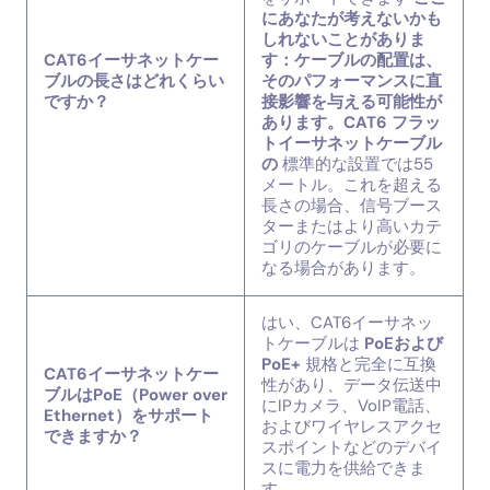
にあなたが考えないかも
しれないことがありま
CAT6イーサネットケー
す：ケーブルの配置は、
ブルの長さはどれくらい
そのパフォーマンスに直
ですか？
接影響を与える可能性が
あります。CAT6 フラッ
トイーサネットケーブル
の
標準的な設置では55
メートル。これを超える
長さの場合、信号ブース
ターまたはより高いカテ
ゴリのケーブルが必要に
なる場合があります。
はい、CAT6イーサネッ
トケーブルは
PoEおよび
PoE+
規格と完全に互換
CAT6イーサネットケー
性があり、データ伝送中
ブルはPoE（Power over
にIPカメラ、VoIP電話、
Ethernet）をサポート
およびワイヤレスアクセ
できますか？
スポイントなどのデバイ
スに電力を供給できま
す。