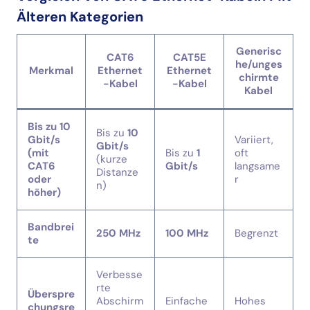
Älteren Kategorien
Generisc
CAT6
CAT5E
he/unges
Merkmal
Ethernet
Ethernet
chirmte
-Kabel
-Kabel
Kabel
Bis zu 10
Bis zu
10
Gbit/s
Variiert,
Gbit/s
(mit
Bis zu
1
oft
(kurze
CAT6
Gbit/s
langsame
Distanze
oder
r
n)
höher)
Bandbrei
250 MHz
100 MHz
Begrenzt
te
Verbesse
rte
Überspre
Abschirm
Einfache
Hohes
chungsre