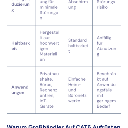
ung für
Abschirm
Störungs
duzierun
minimale
ung
risiko
g
Störunge
n
Hergestel
lt aus
Anfällig
Standard
Haltbark
hochwert
für
haltbarkei
eit
igen
Abnutzun
t
Materiali
g
en
Privathau
Beschrän
shalte,
Einfache
kt auf
Büros,
Heim-
Anwendu
Anwend
Rechenz
und
ngsfälle
ungen
entren,
Büronetz
mit
IoT-
werke
geringem
Geräte
Bedarf
Warum Großhändler Auf CAT6 Aufrüsten