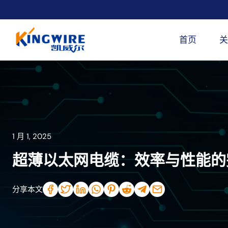
跳
到
内
首页
关
容
1 月 1, 2025
超薄以太网电缆：效率与性能的
分享本文