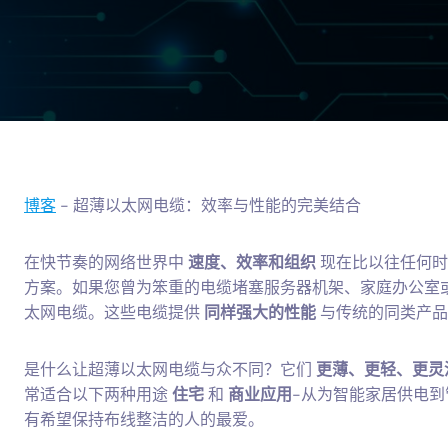
博客
-
超薄以太网电缆：效率与性能的完美结合
在快节奏的网络世界中
速度、效率和组织
现在比以往任何时
方案。如果您曾为笨重的电缆堵塞服务器机架、家庭办公室
太网电缆。这些电缆提供
同样强大的性能
与传统的同类产
是什么让超薄以太网电缆与众不同？它们
更薄、更轻、更灵
常适合以下两种用途
住宅
和
商业应用
-从为智能家居供电
有希望保持布线整洁的人的最爱。