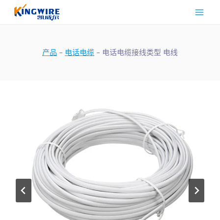
跳
到
内
容
产品
-
电话电缆
-
电话电缆接线类型 电线