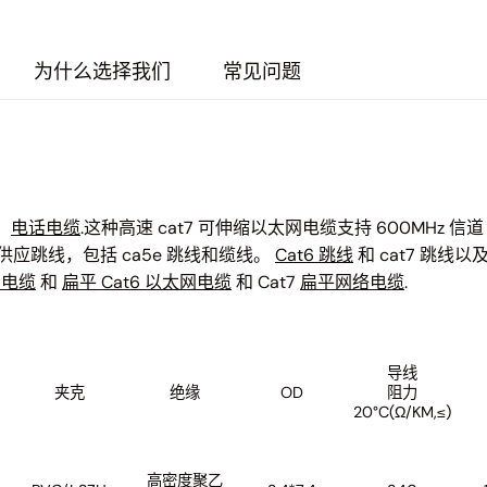
为什么选择我们
常见问题
。
电话电缆
.这种高速 cat7 可伸缩以太网电缆支持 600MHz 信
应跳线，包括 ca5e 跳线和缆线。
Cat6 跳线
和 cat7 跳线以及 
网电缆
和
扁平 Cat6 以太网电缆
和 Cat7
扁平网络电缆
.
导线
夹克
绝缘
OD
阻力
20°C(Ω/KM,≤)
高密度聚乙