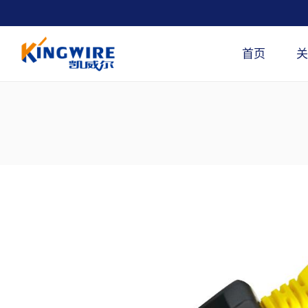
跳
到
内
首页
关
容