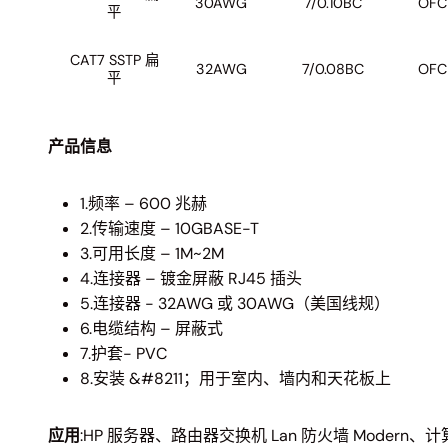
30AWG
7/0.10BC
OFC
平
CAT7 SSTP 扁
32AWG
7/0.08BC
OFC
平
产品信息
1.频率 – 600 兆赫
2.传输速度 – 10GBASE-T
3.可用长度 – 1M~2M
4.连接器 – 镀金屏蔽 RJ45 插头
5.连接器 - 32AWG 或 30AWG（美国线规）
6.电缆结构 – 屏蔽式
7.护套- PVC
8.安装 &#8211；用于室内、墙内和天花板上
应用
:HP 服务器、路由器交换机 Lan 防火墙 Modern、计算机 