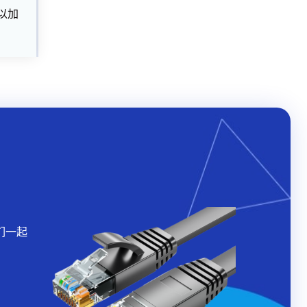
以加
们一起