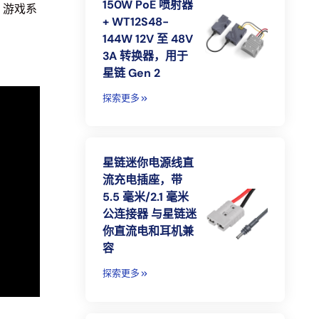
150W PoE 喷射器
60 游戏系
+ WT12S48-
144W 12V 至 48V
3A 转换器，用于
星链 Gen 2
探索更多
星链迷你电源线直
流充电插座，带
5.5 毫米/2.1 毫米
公连接器 与星链迷
你直流电和耳机兼
容
探索更多