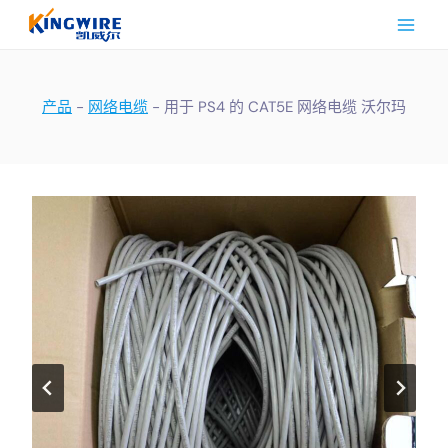
跳
到
内
容
产品
-
网络电缆
-
用于 PS4 的 CAT5E 网络电缆 沃尔玛