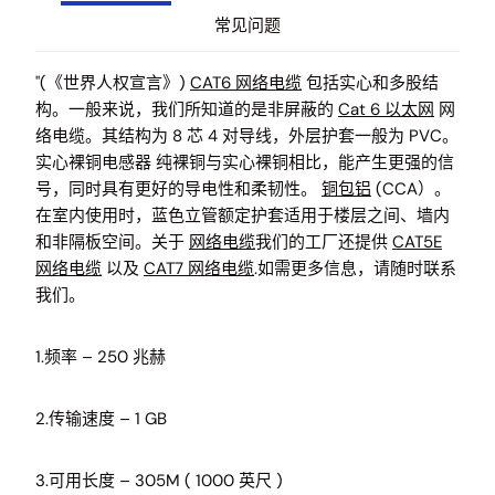
常见问题
"(《世界人权宣言》)
CAT6 网络电缆
包括实心和多股结
构。一般来说，我们所知道的是非屏蔽的
Cat 6 以太网
网
络电缆。其结构为 8 芯 4 对导线，外层护套一般为 PVC。
实心裸铜电感器 纯裸铜与实心裸铜相比，能产生更强的信
号，同时具有更好的导电性和柔韧性。
铜包铝
(CCA）。
在室内使用时，蓝色立管额定护套适用于楼层之间、墙内
和非隔板空间。关于
网络电缆
我们的工厂还提供
CAT5E
网络电缆
以及
CAT7 网络电缆
.如需更多信息，请随时联系
我们。
1.频率 – 250 兆赫
2.传输速度 – 1 GB
3.可用长度 – 305M ( 1000 英尺 )