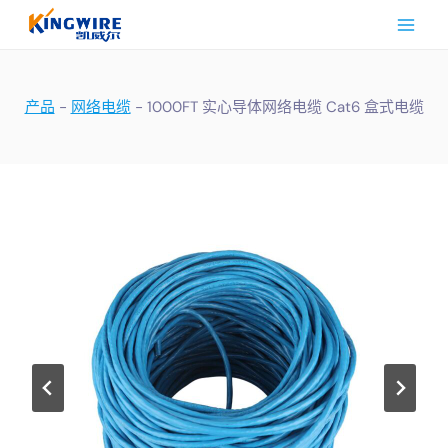
跳
到
内
容
产品
-
网络电缆
-
1000FT 实心导体网络电缆 Cat6 盒式电缆