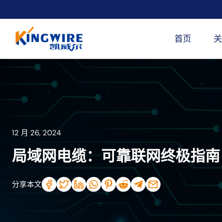
跳
到
内
首页
关
容
12 月 26, 2024
局域网电缆：可靠联网终极指南
分享本文