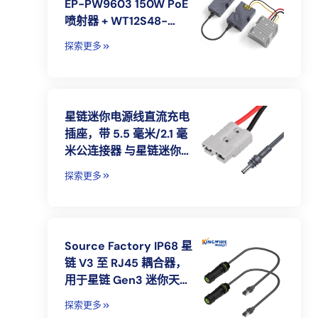
EP-PW9603 150W PoE
喷射器 + WT12S48-
144W 12V 至 48V 3A 转
探索更多
换器，用于星链 Gen 2
星链迷你电源线直流充电
插座，带 5.5 毫米/2.1 毫
米公连接器 与星链迷你直
流电和耳机兼容
探索更多
Source Factory IP68 星
链 V3 至 RJ45 耦合器，
用于星链 Gen3 迷你天线
罩和路由器 RJ45 插头耦
探索更多
合器以太网适配器