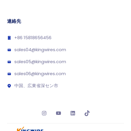
連絡先
+86 15818656456
sales04@kingwires.com
sales05@kingwires.com
sales06@kingwires.com
中国、広東省深セン市
Instagram
YouTube
LinkedIn
TikTok