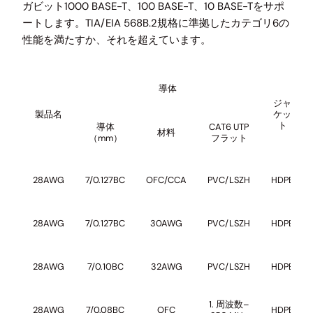
ガビット1000 BASE-T、100 BASE-T、10 BASE-Tをサポ
ートします。TIA/EIA 568B.2規格に準拠したカテゴリ6の
性能を満たすか、それを超えています。
導体
ジャ
製品名
ケッ
ト
導体
CAT6 UTP
材料
（mm）
フラット
28AWG
7/0.127BC
OFC/CCA
PVC/LSZH
HDPE
28AWG
7/0.127BC
30AWG
PVC/LSZH
HDPE
28AWG
7/0.10BC
32AWG
PVC/LSZH
HDPE
1. 周波数–
28AWG
7/0.08BC
OFC
HDPE