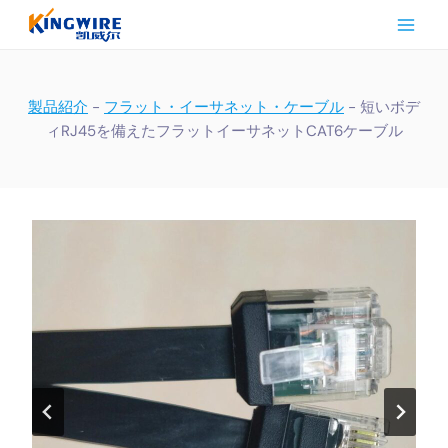
内
容
を
ス
キ
製品紹介
-
フラット・イーサネット・ケーブル
-
短いボデ
ッ
ィRJ45を備えたフラットイーサネットCAT6ケーブル
プ