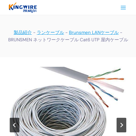
内
容
を
ス
キ
製品紹介
-
ランケーブル
-
Brunsmen LANケーブル
-
ッ
BRUNSMEN ネットワークケーブル Cat6 UTP 屋内ケーブル
プ