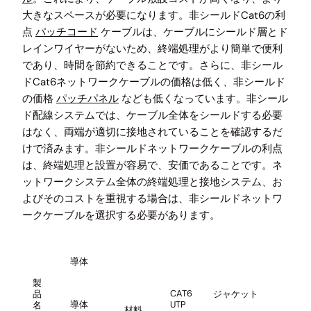
大きなスペースが必要になります。非シールドCat6の利
点
パッチコード
ケーブルは、ケーブルにシールド層とド
レインワイヤーがないため、終端処理がより簡単で便利
であり、時間を節約できることです。さらに、非シール
ドCat6ネットワークケーブルの価格は低く、非シールド
の価格
パッチパネル
なども低くなっています。非シール
ド配線システムでは、ケーブル全体をシールドする必要
はなく、両端が適切に接地されていることを確認するだ
けで済みます。非シールドネットワークケーブルの利点
は、終端処理と設置が容易で、安価であることです。ネ
ットワークシステム全体の終端処理と接地システム、お
よびそのコストを重視する場合は、非シールドネットワ
ークケーブルを選択する必要があります。
導体
製
CAT6
品
ジャケット
絶
導体
UTP
名
材料