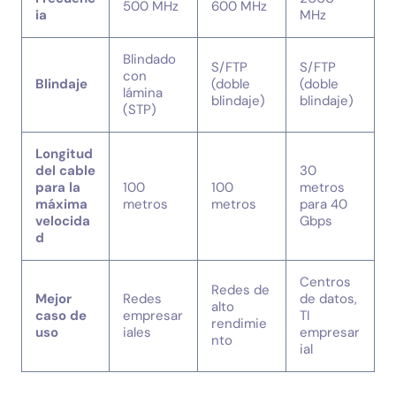
500 MHz
600 MHz
ia
MHz
Blindado
S/FTP
S/FTP
con
Blindaje
(doble
(doble
lámina
blindaje)
blindaje)
(STP)
Longitud
del cable
30
para la
100
100
metros
máxima
metros
metros
para 40
velocida
Gbps
d
Centros
Redes de
Mejor
Redes
de datos,
alto
caso de
empresar
TI
rendimie
uso
iales
empresar
nto
ial