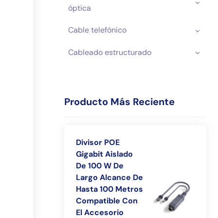
óptica
PE
7.5
70.08
305m/Caja
Cable telefónico
Cableado estructurado
Producto Más Reciente
Divisor POE
Gigabit Aislado
De 100 W De
Largo Alcance De
Hasta 100 Metros
Compatible Con
El Accesorio