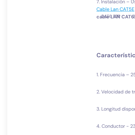
7. Instalación – U
Cable Lan CAT5E
cable LAN CAT6
CAT6 FTP
Característic
1. Frecuencia – 
2. Velocidad de t
3. Longitud disp
4. Conductor - 2