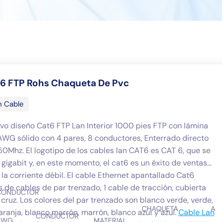
t6 FTP Rohs Chaqueta De Pvc
n Cable
o diseño Cat6 FTP Lan Interior 1000 pies FTP con lámina
 AWG sólido con 4 pares, 8 conductores, Enterrado directo
0Mhz. El logotipo de los cables lan CAT6 es CAT 6, que se
s gigabit y, en este momento, el cat6 es un éxito de ventas
 la corriente débil. El cable Ethernet apantallado Cat6
 de cables de par trenzado, 1 cable de tracción, cubierta
CONDUCTOR
 cruz. Los colores del par trenzado son blanco verde, verde,
CHAQUETA
AI
aranja, blanco marrón, marrón, blanco azul y azul.
Cable Lan
CONDUCTOR
AWG
MATERIAL