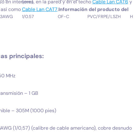
so en interiores, en la pared y en el techo
Cable Lan CAT6
y
(mm)
así como
Cable Lan CAT7
.
Información del producto del
:
23AWG
1/0.57
OF-C
PVC/FRPE/LSZH
HD
as principales:
250 MHz
ransmisión – 1 GB
onible – 305M (1000 pies)
3AWG (1/0,57) (calibre de cable americano), cobre desnudo