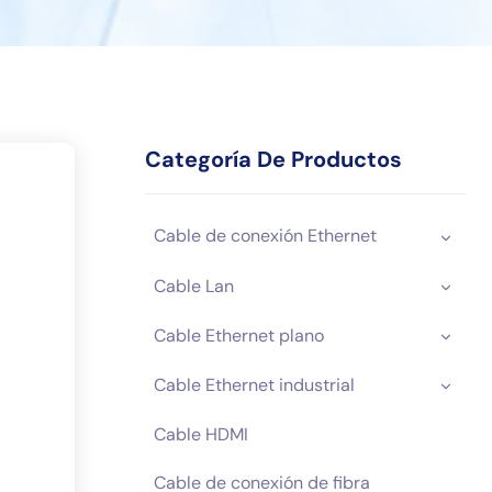
Categoría De Productos
Cable de conexión Ethernet
Cable Lan
Cable Ethernet plano
Cable Ethernet industrial
CONDUCTOR
Cable HDMI
RESISTENCIA
SLAMIENTO
OD
LONGITUD
A
Cable de conexión de fibra
20°C(Ω/KM,≤)