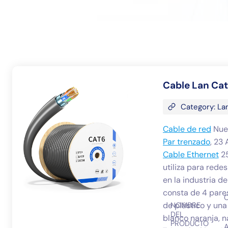
Cable Lan Ca
Category: La
Cable de red
Nuev
Par trenzado
, 23
Cable Ethernet
25
utiliza para rede
en la industria de
consta de 4 pares
de plástico y una
NOMBRE
DEL
blanco naranja, n
PRODUCTO