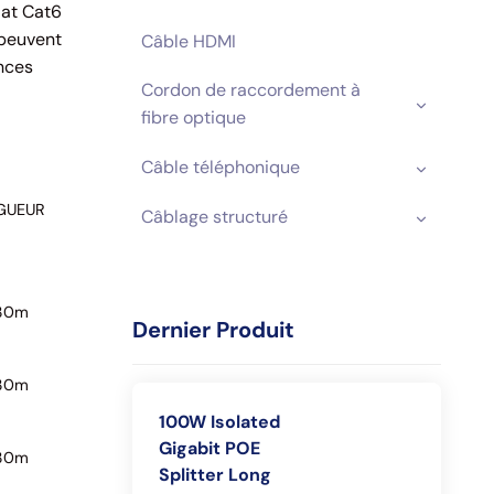
lat Cat6
 peuvent
Câble HDMI
nces
Cordon de raccordement à
fibre optique
Câble téléphonique
GUEUR
Câblage structuré
30m
Dernier Produit
30m
100W Isolated
Gigabit POE
30m
Splitter Long