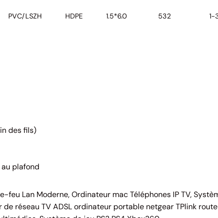
PVC/LSZH
HDPE
1.5*6.0
532
1-
 des fils)
et au plafond
re-feu Lan Moderne, Ordinateur mac Téléphones IP TV, Systè
 de réseau TV ADSL ordinateur portable netgear TPlink route