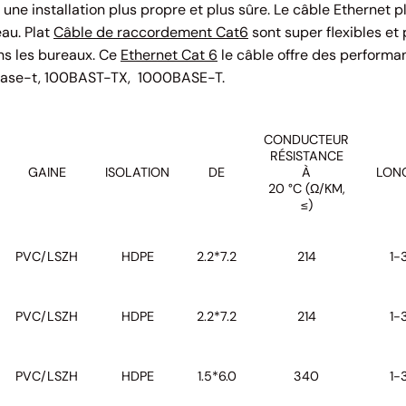
une installation plus propre et plus sûre. Le câble Ethernet p
au. Plat
Câble de raccordement Cat6
sont super flexibles et
ans les bureaux. Ce
Ethernet Cat 6
le câble offre des performa
0Base-t, 100BAST-TX, 1000BASE-T.
CONDUCTEUR
RÉSISTANCE
GAINE
ISOLATION
DE
À
LON
20 °C (Ω/KM,
≤)
PVC/LSZH
HDPE
2.2*7.2
214
1-
PVC/LSZH
HDPE
2.2*7.2
214
1-
PVC/LSZH
HDPE
1.5*6.0
340
1-