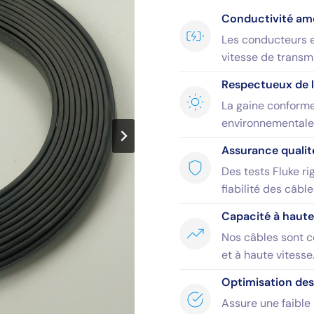
Conductivité amé
Les conducteurs en
vitesse de transmi
Respectueux de 
La gaine conforme
environnementale e
Assurance qualit
Des tests Fluke ri
fiabilité des câbl
Capacité à haute
Nos câbles sont c
et à haute vitesse
Optimisation de
Assure une faible