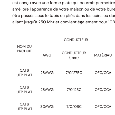
est conçu avec une forme plate qui pourrait permettre 
améliore l'apparence de votre maison ou de votre bure
être passés sous le tapis ou pliés dans les coins ou d
allant jusqu'à 250 Mhz et convient également pour 1
CONDUCTEUR
NOM DU
PRODUIT
CONDUCTEUR
AWG
MATÉRIAU
(mm)
CAT6
28AWG
7/0.127BC
OFC/CCA
UTP PLAT
CAT6
28AWG
7/0,12BC
OFC/CCA
UTP PLAT
CAT6
30AWG
7/0,10BC
OFC/CCA
UTP PLAT