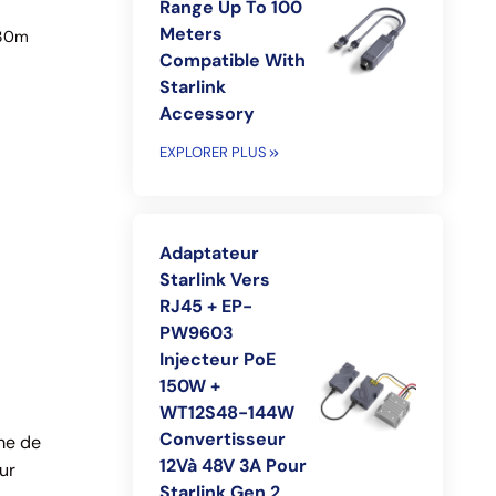
Range Up To 100
Meters
30m
Compatible With
Starlink
Accessory
EXPLORER PLUS
Adaptateur
Starlink Vers
RJ45 + EP-
PW9603
Injecteur PoE
150W +
WT12S48-144W
Convertisseur
me de
12Và 48V 3A Pour
ur
Starlink Gen 2