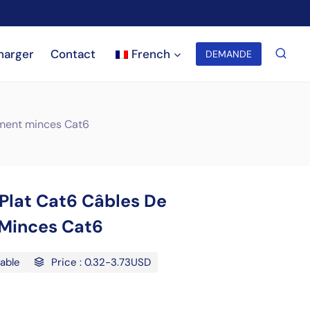
harger
Contact
French
DEMANDE
ement minces Cat6
Plat Cat6 Câbles De
Minces Cat6
Cable
Price : 0.32-3.73USD