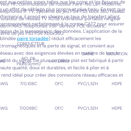
nt aux petites zones telles que les coins et les fissures de
erveur HP, commutateur de routeur Pare-feu Lan Moderne,
r un effet de câblage plus propre et plus beau. En tant que
éléphones IP TV, Système de jeu PS4 PS3 xbox 360 réseau
rformance, il prend en charge un taux de transfert allant
utateur de réseau TV ADSL ordinateur portable netgear
 correspondant parfaitement à la norme CAT7 pour assurer
oderm NAS Téléphones VoIP Serveur POE lecteurs
 vitesse de la transmission des données. L'application de la
tème de jeu PS3 PS4 Xbox360.
(blindée
paire torsadée
) réduit efficacement les
CONDUCTEUR
ctromagnétiques et la perte de signal, et convient aux
éseau avec des exigences élevées en matière de bande
GAINE
ISOLATION
NO. DE
lité du signal. De plus, ce câble plat est fabriqué à partir
WG
MATÉRIAU
PAIRES(mm)
ute qualité, doux et durables, et facile à plier et à
le rend idéal pour créer des connexions réseau efficaces et
AWG
7/0,10BC
OFC
PVC/LSZH
HDPE
AWG
7/0.08BC
OFC
PVC/LSZH
HDPE