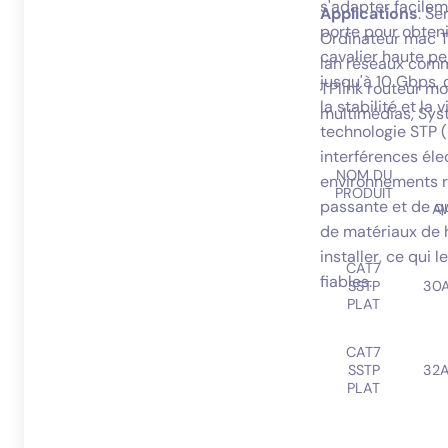
s'adapter facileme
Applications
: S
porte pour obteni
Ordinateur mac T
cavalier haute pe
lan réseaux comm
jusqu'à 10 Gbps,
TPlink routeur m
la stabilité et la
multimédias, Sys
technologie STP 
interférences éle
NOM DU
environnements r
PRODUIT
passante et de qua
A
de matériaux de ha
installer, ce qui 
CAT7
fiables.
SSTP
30
PLAT
CAT7
SSTP
32
PLAT