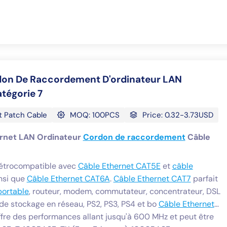
don De Raccordement D'ordinateur LAN
atégorie 7
t Patch Cable
MOQ: 100PCS
Price: 0.32-3.73USD
ernet LAN Ordinateur
Cordon de raccordement
Câble
étrocompatible avec
Câble Ethernet CAT5E
et
câble
nsi que
Câble Ethernet CAT6A
.
Câble Ethernet CAT7
parfait
portable
, routeur, modem, commutateur, concentrateur, DSL
de stockage en réseau, PS2, PS3, PS4 et bo
Câble Ethernet
fre des performances allant jusqu'à 600 MHz et peut être