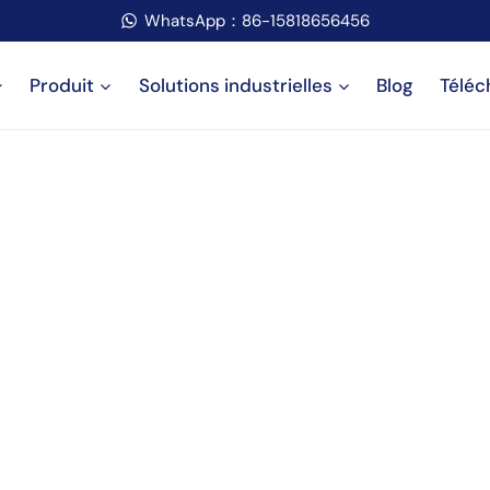
WhatsApp：86-15818656456
Produit
Solutions industrielles
Blog
Téléc