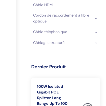
Câble HDMI
Cordon de raccordement à fibre
optique
Câble téléphonique
CONDUCTEUR
RÉSISTANCE
Câblage structuré
DE
À
LONGUEUR
20 °C (Ω/KM,
≤)
Dernier Produit
2.4*7.4
340
1-30m
100W Isolated
2.35*7.2
532
1-30m
Gigabit POE
Splitter Long
Range Up To 100