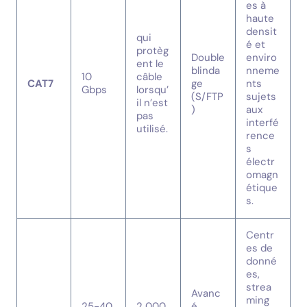
es à
haute
densit
qui
é et
protèg
Double
enviro
ent le
blinda
nneme
10
câble
CAT7
ge
nts
Gbps
lorsqu’
(S/FTP
sujets
il n’est
)
aux
pas
interfé
utilisé.
rence
s
électr
omagn
étique
s.
Centr
es de
donné
es,
strea
Avanc
ming
25-40
2 000
é