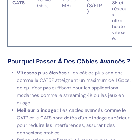
CAT8
8K et
Gbps
MHz
(S/FTP
réseau
)
x
ultra-
haute
vitess
e.
Pourquoi Passer À Des Câbles Avancés ?
Vitesses plus élevées :
Les câbles plus anciens
comme le CAT5E atteignent un maximum de 1 Gbps,
ce qui n'est pas suffisant pour les applications
modernes comme le streaming 4K ou les jeux en
nuage.
Meilleur blindage :
Les câbles avancés comme le
CAT7 et le CAT8 sont dotés d'un blindage supérieur
pour réduire les interférences, assurant des
connexions stables.