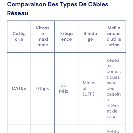
Comparaison Des Types De Câbles
Réseau
Vitess
Meille
Catég
e
Fréqu
Blinda
ur cas
orie
maxi
ence
ge
d'utilis
male
ation
Résea
ux
domes
tiques
Minim
avec
100
CAT5E
1 Gbps
al
des
MHz
(UTP)
besoin
s
Intern
et de
base.
Petits