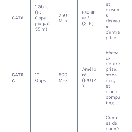
et
1 Gbps
moyen
(10
Facult
250
s
CAT6
Gbps
atif
MHz
réseau
jusqu'à
(STP)
x
55 m)
d'entre
prise.
Résea
ux
d'entre
Amélio
prise,
CAT6
10
500
ré
strea
A
Gbps
MHz
(F/UTP
ming
)
et
cloud
compu
ting.
Centr
es de
donné