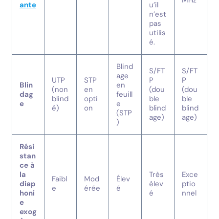
MHz
ante
u’il
n’est
pas
utilis
é.
Blind
S/FT
S/FT
age
UTP
STP
P
P
Blin
en
(non
en
(dou
(dou
dag
feuill
blind
opti
ble
ble
e
e
é)
on
blind
blind
(STP
age)
age)
)
Rési
stan
ce à
la
Très
Exce
Faibl
Mod
Élev
diap
élev
ptio
e
érée
é
honi
é
nnel
e
exog