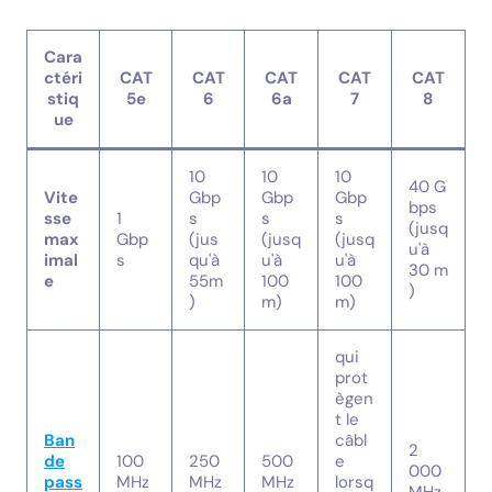
Cara
ctéri
CAT
CAT
CAT
CAT
CAT
stiq
5e
6
6a
7
8
ue
10
10
10
40 G
Vite
Gbp
Gbp
Gbp
bps
sse
1
s
s
s
(jusq
max
Gbp
(jus
(jusq
(jusq
u'à
imal
s
qu'à
u'à
u'à
30 m
e
55m
100
100
)
)
m)
m)
qui
prot
ègen
t le
Ban
câbl
2
de
100
250
500
e
000
pass
MHz
MHz
MHz
lorsq