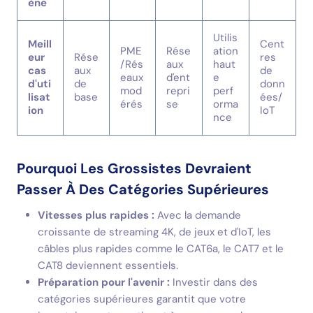
ène
Utilis
Meill
Cent
PME
Rése
ation
eur
Rése
res
/Rés
aux
haut
cas
aux
de
eaux
d'ent
e
d'uti
de
donn
mod
repri
perf
lisat
base
ées/
érés
se
orma
ion
IoT
nce
Pourquoi Les Grossistes Devraient
Passer À Des Catégories Supérieures
Vitesses plus rapides :
Avec la demande
croissante de streaming 4K, de jeux et d'IoT, les
câbles plus rapides comme le CAT6a, le CAT7 et le
CAT8 deviennent essentiels.
Préparation pour l'avenir :
Investir dans des
catégories supérieures garantit que votre