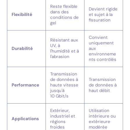
Reste flexible
Devient rigide
dans des
Flexibilité
et sujet à la
conditions de
fissuration
gel
Convient
Résistant aux
uniquement
UV, à
Durabilité
aux
l'humidité et à
environneme
l'abrasion
nts contrôlés
Transmission
de données à
Transmission
Performance
haute vitesse
de données à
jusqu'à
haut débit
10 Gbit/s
Extérieur,
Utilisation
industriel et
intérieure ou
Applications
régions
extérieure
froides
modérée