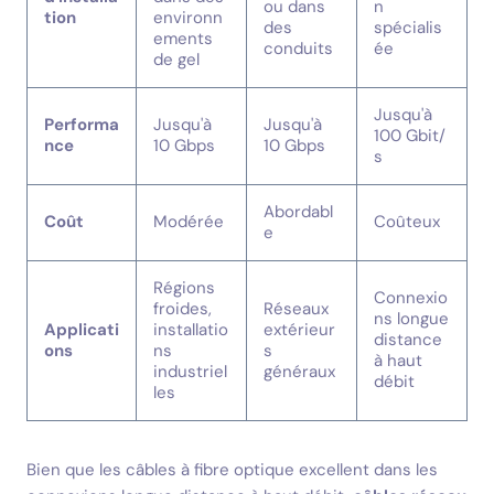
ou dans
n
tion
environn
des
spécialis
ements
conduits
ée
de gel
Jusqu'à
Performa
Jusqu'à
Jusqu'à
100 Gbit/
nce
10 Gbps
10 Gbps
s
Abordabl
Coût
Modérée
Coûteux
e
Régions
Connexio
froides,
Réseaux
ns longue
Applicati
installatio
extérieur
distance
ons
ns
s
à haut
industriel
généraux
débit
les
Bien que les câbles à fibre optique excellent dans les