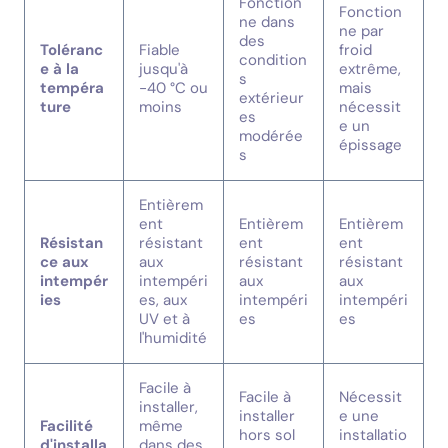
Fonction
Fonction
ne dans
ne par
des
Toléranc
Fiable
froid
condition
e à la
jusqu'à
extrême,
s
tempéra
-40 °C ou
mais
extérieur
ture
moins
nécessit
es
e un
modérée
épissage
s
Entièrem
ent
Entièrem
Entièrem
Résistan
résistant
ent
ent
ce aux
aux
résistant
résistant
intempér
intempéri
aux
aux
ies
es, aux
intempéri
intempéri
UV et à
es
es
l'humidité
Facile à
Facile à
Nécessit
installer,
installer
e une
Facilité
même
hors sol
installatio
d'installa
dans des