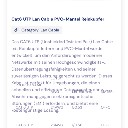
Cat6 UTP Lan Cable PVC-Mantel Reinkupfer
Category: Lan Cable
Das CAT6 UTP (Unshielded Twisted Pair) Lan Cable
mit Reinkupferleitern und PVC-Mantel wurde
entwickelt, um den Anforderungen moderner
Netzwerke mit seinen Hochgeschwindigkeits-
Datenübertragungsfähigkeiten und seiner
zuverlässigen Leistung gerecht zu werden. Dieses
LEITER
Kabel ist perfekt für Umgebungen, die einen
PRODUKTNAME
schnellen und effizienten Datentransfer ohne
AWG
LEITER(mm)
MATERIAL
Abschirmung gegen elektromagnetische
Störungen (EMI) erfordern, und bietet eine
CAT 6 UTP
24AWG
1/0.53
OF-C
kostengünstige Lösung.
CAT 6 UTP
23AWG
1/0.56
OF-C