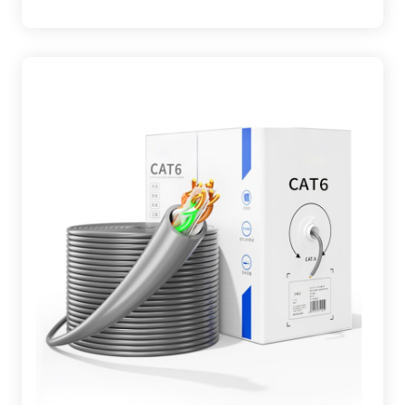
Telefonen. Dieses Kabel ist besonders vorteilhaft
in Umgebungen, in denen hohe Bandbreite und
minimale Störungen von entscheidender
Bedeutung sind, wie z. B. in professionellen
Audio-/Video-Setups und industriellen
Automatisierungssystemen. Seine robuste
Leistung und Flexibilität machen es zu einem
wertvollen Vorteil für jede Netzwerkinfrastruktur,
die Hochgeschwindigkeits- und zuverlässige
Konnektivität erfordert