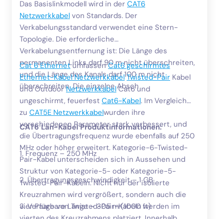
Das Basislinkmodell wird in der
CAT6
Netzwerkkabel
von Standards. Der
Verkabelungsstandard verwendet eine Stern-
Topologie. Die erforderliche
Verkabelungsentfernung ist: Die Länge des
permanenten Links darf 90 m nicht überschreiten,
Cat 6 Ethernet
umfassen
Cat6 geschirmtes
und die Länge des Kanals darf 100 m nicht
Ethernet-Kabel Netzwerkkabel
Twisted-Pair
Kabel
überschreiten. Die einzelne Absch
und Outdoor
Netzwerkkabel
Cat6 und
ungeschirmt, feuerfest
Cat6-Kabel
. Im Vergleich
zu
CAT5E Netzwerkkabel
wurden ihre
verschiedenen Parameter stark verbessert, und
CAT6 Lan-Kabel Produktinformationen:
die Übertragungsfrequenz wurde ebenfalls auf 250
MHz oder höher erweitert. Kategorie-6-Twisted-
1. Frequenz – 250 MHz
Pair-Kabel unterscheiden sich in Aussehen und
Struktur von Kategorie-5- oder Kategorie-5-
2. Übertragungsgeschwindigkeit – 1 GB
Twisted-Pair-Kabeln. Nicht nur der isolierte
Kreuzrahmen wird vergrößert, sondern auch die
vier Paare von Twisted-Pair-Kabeln werden im
3. Verfügbare Länge – 305 m (1000 ft)
vierten des Kreuzrahmens platziert. Innerhalb