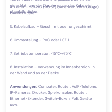
einer Nut, und der Durchmesser des Kabels ist
4. Leiter – 23AWG (1/0,57) (American Wire Gauge),
ebenfalls dicker.
blankes Kupfer
5. Kabelaufbau – Geschirmt oder ungeschirmt
6. Ummantelung – PVC oder LSZH
7. Betriebstemperatur: -15℃~+75℃
8. Installation – Verwendung im Innenbereich, in
der Wand und an der Decke
Anwendungen:
Computer, Router, VoIP-Telefone,
IP-Kameras, Drucker, Spielkonsolen, Router,
Ethernet-Extender, Switch-Boxen, PoE, Geräte
usw.