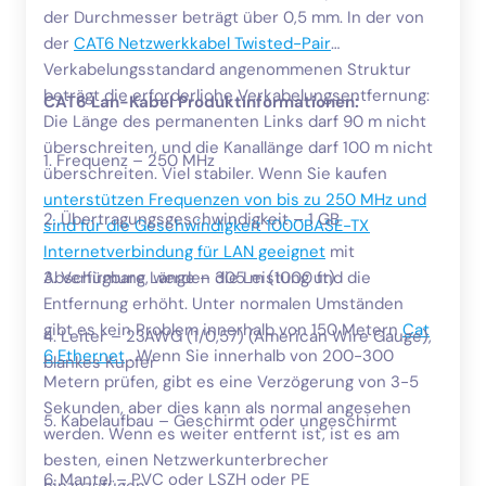
der Durchmesser beträgt über 0,5 mm. In der von
der
CAT6 Netzwerkkabel
Twisted-Pair
Verkabelungsstandard angenommenen Struktur
beträgt die erforderliche Verkabelungsentfernung:
CAT6 Lan-Kabel Produktinformationen:
Die Länge des permanenten Links darf 90 m nicht
überschreiten, und die Kanallänge darf 100 m nicht
1. Frequenz – 250 MHz
überschreiten. Viel stabiler. Wenn Sie kaufen
unterstützen Frequenzen von bis zu 250 MHz und
2. Übertragungsgeschwindigkeit – 1 GB
sind für die Geschwindigkeit 1000BASE-TX
Internetverbindung für LAN geeignet
mit
Abschirmung, werden die Leistung und die
3. Verfügbare Länge – 305 m (1000 ft)
Entfernung erhöht. Unter normalen Umständen
gibt es kein Problem innerhalb von 150 Metern
Cat
4. Leiter – 23AWG (1/0,57) (American Wire Gauge),
6 Ethernet
. Wenn Sie innerhalb von 200-300
blankes Kupfer
Metern prüfen, gibt es eine Verzögerung von 3-5
Sekunden, aber dies kann als normal angesehen
5. Kabelaufbau – Geschirmt oder ungeschirmt
werden. Wenn es weiter entfernt ist, ist es am
besten, einen Netzwerkunterbrecher
6. Mantel – PVC oder LSZH oder PE