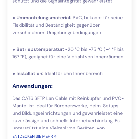
schützt und die Signalintegrität gewährleistet
●
Ummantelungsmaterial:
PVC, bekannt für seine
Flexibilität und Beständigkeit gegenüber
verschiedenen Umgebungsbedingungen
●
Betriebstemperatur:
-20 °C bis +75 °C (-4 °F bis
167 °F), geeignet für eine Vielzahl von Innenräumen
●
Installation:
Ideal für den Innenbereich
Anwendungen:
Das CAT6 SFTP Lan Cable mit Reinkupfer und PVC-
Mantel ist ideal für Büronetzwerke, Heim-Setups
und Bildungseinrichtungen und gewährleistet eine
zuverlässige und schnelle Internetverbindung. Es
unterstützt eine Vielzahl von Geräten, von
Computern über Spielekonsolen bis hin zu VoIP-
ENTDECKEN SIE MEHR