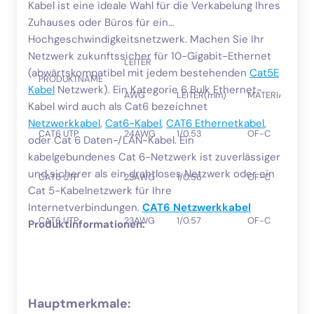
Kabel ist eine ideale Wahl für die Verkabelung Ihres
Zuhauses oder Büros für ein
Hochgeschwindigkeitsnetzwerk. Machen Sie Ihr
Netzwerk zukunftssicher für 10-Gigabit-Ethernet
LEITER
(abwärtskompatibel mit jedem bestehenden
Cat5E
PRODUKTNAME
Kabel
Netzwerk). Ein Kategorie 6 Bulk Ethernet-
AWG
LEITER(mm)
MATERIAL
Kabel wird auch als Cat6 bezeichnet
Netzwerkkabel
,
Cat6-Kabel
,
CAT6 Ethernetkabel
,
CAT6 UTP
24AWG
1/0.53
OF-C
oder Cat 6 Daten-/LAN-Kabel. Ein
kabelgebundenes Cat 6-Netzwerk ist zuverlässiger
und sicherer als ein drahtloses Netzwerk oder ein
CAT6 UTP
23AWG
1/0.56
OF-C
Cat 5-Kabelnetzwerk für Ihre
Internetverbindungen.
CAT6 Netzwerkkabel
CAT6 UTP
23AWG
1/0.57
OF-C
Produktinformationen:
Hauptmerkmale: