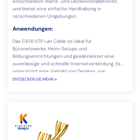
einschließlich Wand- und Deckeninstallationen,
und bietet eine einfache Handhabung in
verschiedenen Umgebungen
Anwendungen:
Das CAT6 UTP Lan Cable ist ideal für
Büronetzwerke, Heim-Setups und
Bildungseinrichtungen und gewährleistet eine
zuverlässige und schnelle Internetverbindung. Es
unterstützt eine Vielzahl von Geräten, von
Computern über Spielekonsolen bis hin zu VoIP-
ENTDECKEN SIE MEHR
Telefonen