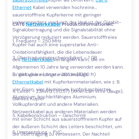
Ethernet
Kabel verwenden hochreine
sauerstofffreie Kupferkerne mit geringer
Leiterimpedanz, wodurch der Verlust der Gigabit-
CAT6
Netzwerkkabel
Produktinformationen:
Signalübertragung und die Signalstabilität ohne
Verzögerung reduziert werden. Sauerstofffreies
1. Frequenz – 250 MHz
Kupfer hat auch eine superstarke Anti-
Oxidationsfähigkeit, die die Lebensdauer
2. Übertragungsgeschwindigkeit – 1 GB
des
Netzwerkkabel
verlängern kann, die im
Allgemeinen 10 Jahre lang verwendet werden kann.
Es gibt viele nicht standardmäßige
3. Verfügbare Länge – 305 m (1000 ft)
Ethernetkabel
mit Kupferkernmaterialien, wie z. B.
vier Eisen, vier Aluminium, kupferkaschiertes
4. Leiter – 23AWG (1/0,57) (American Wire Gauge),
Aluminium, hochleitfähiges Aluminium,
blankes Kupfer
Vollkupferdraht und andere Materialien.
Netzwerkkabel aus anderen Materialien werden
5. Kabelkonstruktion – Geschirmt
mit einer Schicht aus sauerstofffreiem Kupfer auf
der äußeren Schicht des Leiters beschichtet, um
6. Ummantelung – PVC
die Übertragung zu verbessern. Der Nachteil