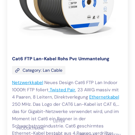
Cat6 FTP Lan-Kabel Rohs Pvc Ummantelung
Category: Lan Cable
Netzwerkkabel
Neues Design Cat6 FTP Lan Indoor
1000ft FTP foliert
Twisted Pair
, 23 AWG massiv mit
4 Paaren, 8 Leitern, Direktverlegung
Ethernetkabel
250 MHz. Das Logo der CAT6 Lan-Kabel ist CAT 6,
das für Gigabit-Netzwerke verwendet wird, und im
Moment ist Cat6 ein Renner in der
LEITER
Schwachstromindustrie. Cat6 geschirmtes
PRODUKTNAME
Ethernet-Kabel besteht aus 4 Paaren verdrillter