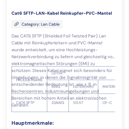
Cat6 SFTP-LAN-Kabel Reinkupfer-PVC-Mantel
Category: Lan Cable
Das CAT6 SFTP (Shielded Foil Twisted Pair) Lan
Cable mit Reinkupferleitern und PVC-Mantel
wurde entwickelt, um eine Hochleistungs-
Netzwerkverbindung zu liefern und gleichzeitig vor
elektromagnetischen Störungen (EMI) zu
schützen. Dieses Kabel eignet sich besonders für
LEITER
Umgebungen, in denen die Signalintegrität von
PRODUKTNAME
entscheidender Bedeutung ist, wie z. B. in
AWG
LEITER(mm)
MATERIAL
Rechenzentren, Industrieumgebungen und
Bereichen mit hohem Anteil an elektronischen
CAT6 SFTP
23AWG
1/0.57
OF-C
Geräten.
Hauptmerkmale: