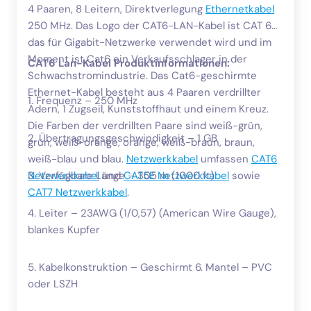
4 Paaren, 8 Leitern, Direktverlegung
Ethernetkabel
250 MHz. Das Logo der CAT6-LAN-Kabel ist CAT 6,
das für Gigabit-Netzwerke verwendet wird und im
Moment ist Cat6 ein Verkaufsschlager in der
CAT6 Lan-Kabel Produktinformationen:
Schwachstromindustrie. Das Cat6-geschirmte
Ethernet-Kabel besteht aus 4 Paaren verdrillter
1. Frequenz – 250 MHz
Adern, 1 Zugseil, Kunststoffhaut und einem Kreuz.
Die Farben der verdrillten Paare sind weiß-grün,
2. Übertragungsgeschwindigkeit – 1 GB
grün, weiß-orange, orange, weiß-braun, braun,
weiß-blau und blau.
Netzwerkkabel
umfassen
CAT6
Netzwerkkabel
3. Verfügbare Länge – 305 m (1000 ft)
und
CAT5E Netzwerkkabel
sowie
CAT7 Netzwerkkabel
.
4. Leiter – 23AWG (1/0,57) (American Wire Gauge),
blankes Kupfer
5. Kabelkonstruktion – Geschirmt 6. Mantel – PVC
oder LSZH