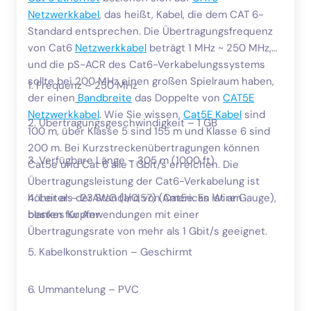
Netzwerkkabel
, das heißt, Kabel, die dem CAT 6-
Standard entsprechen. Die Übertragungsfrequenz
von Cat6
Netzwerkkabel
beträgt 1 MHz ~ 250 MHz,
und die pS-ACR des Cat6-Verkabelungssystems
sollte bei 200 MHz einen großen Spielraum haben,
1. Frequenz – 250 MHz
der einen
Bandbreite
das Doppelte von
CAT5E
Netzwerkkabel
. Wie Sie wissen,
Cat5E Kabel
sind
2. Übertragungsgeschwindigkeit – 1 GB
100 m, über Klasse 5 sind 155 m und Klasse 6 sind
200 m. Bei Kurzstreckenübertragungen können
3. Verfügbare Länge – 305 m (1000 ft)
Cat5e und Cat 6 alle 1 Gbit/s erreichen. Die
Übertragungsleistung der Cat6-Verkabelung ist
höher als der Standard von Cat5e. Es ist am
4. Leiter – 23AWG (1/0,57) (American Wire Gauge),
besten für Anwendungen mit einer
blankes Kupfer
Übertragungsrate von mehr als 1 Gbit/s geeignet.
5. Kabelkonstruktion – Geschirmt
6. Ummantelung – PVC