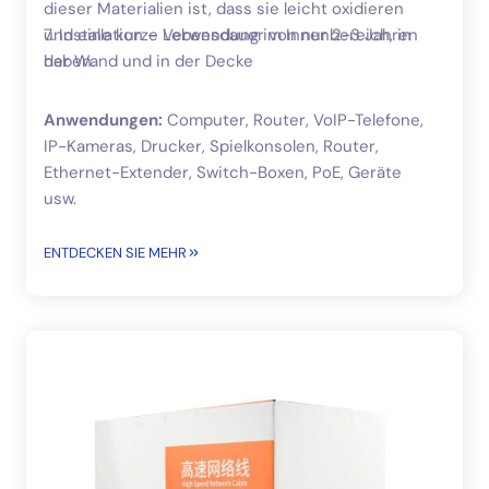
dieser Materialien ist, dass sie leicht oxidieren
und eine kurze Lebensdauer von nur 2-3 Jahren
7. Installation – Verwendung im Innenbereich, in
haben.
der Wand und in der Decke
Anwendungen:
Computer, Router, VoIP-Telefone,
IP-Kameras, Drucker, Spielkonsolen, Router,
Ethernet-Extender, Switch-Boxen, PoE, Geräte
usw.
ENTDECKEN SIE MEHR