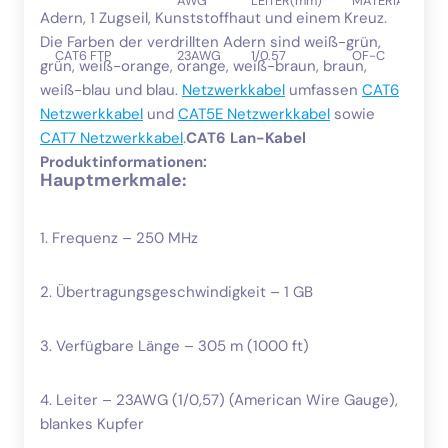
AWG
LEITER(mm)
MATERIAL
Adern, 1 Zugseil, Kunststoffhaut und einem Kreuz.
Die Farben der verdrillten Adern sind weiß-grün,
CAT6 FTP
23AWG
1/0.57
OF-C
grün, weiß-orange, orange, weiß-braun, braun,
weiß-blau und blau.
Netzwerkkabel
umfassen
CAT6
Netzwerkkabel
und
CAT5E Netzwerkkabel
sowie
CAT7 Netzwerkkabel
.
CAT6 Lan-Kabel
Produktinformationen:
Hauptmerkmale:
1. Frequenz – 250 MHz
2. Übertragungsgeschwindigkeit – 1 GB
3. Verfügbare Länge – 305 m (1000 ft)
4. Leiter – 23AWG (1/0,57) (American Wire Gauge),
blankes Kupfer