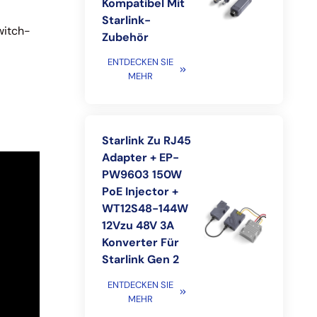
Kompatibel Mit
Starlink-
witch-
Zubehör
ENTDECKEN SIE
MEHR
Starlink Zu RJ45
Adapter + EP-
PW9603 150W
PoE Injector +
WT12S48-144W
12Vzu 48V 3A
Konverter Für
Starlink Gen 2
ENTDECKEN SIE
MEHR