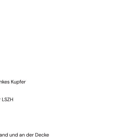
nkes Kupfer
r LSZH
Wand und an der Decke