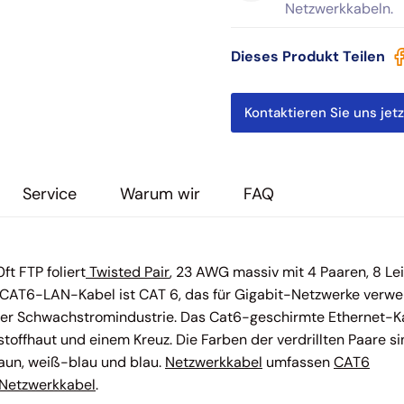
Netzwerkkabeln.
Dieses Produkt Teilen
Kontaktieren Sie uns jetz
Service
Warum wir
FAQ
t FTP foliert
Twisted Pair
, 23 AWG massiv mit 4 Paaren, 8 Lei
CAT6-LAN-Kabel ist CAT 6, das für Gigabit-Netzwerke verw
 der Schwachstromindustrie. Das Cat6-geschirmte Ethernet-K
tstoffhaut und einem Kreuz. Die Farben der verdrillten Paare s
aun, weiß-blau und blau.
Netzwerkkabel
umfassen
CAT6
Netzwerkkabel
.