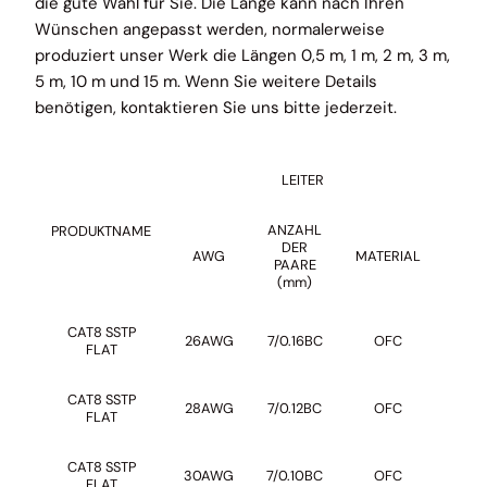
die gute Wahl für Sie. Die Länge kann nach Ihren
Wünschen angepasst werden, normalerweise
produziert unser Werk die Längen 0,5 m, 1 m, 2 m, 3 m,
5 m, 10 m und 15 m. Wenn Sie weitere Details
benötigen, kontaktieren Sie uns bitte jederzeit.
LEITER
ANZAHL
PRODUKTNAME
MAN
DER
AWG
MATERIAL
PAARE
(mm)
CAT8 SSTP
26AWG
7/0.16BC
OFC
PVC/
FLAT
CAT8 SSTP
28AWG
7/0.12BC
OFC
PVC/
FLAT
CAT8 SSTP
30AWG
7/0.10BC
OFC
PVC/
FLAT